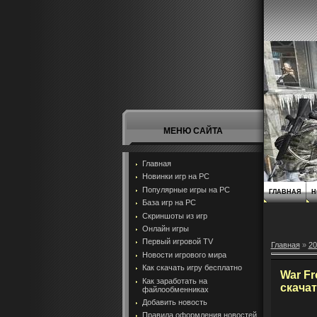
МЕНЮ САЙТА
Главная
Новинки игр на PC
Популярные игры на PC
ГЛАВНАЯ
Н
База игр на РС
Скриншоты из игр
Онлайн игры
Первый игровой TV
Главная
»
20
Новости игрового мира
Как скачать игру бесплатно
War Fr
Как заработать на
скачат
файлообменниках
Добавить новость
Правила оформления новостей