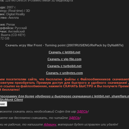
та:
128 Мб DirectX 9-совместимая 3D видеокарта
ода:
2007 г.
tegy (Real-time) / 3D
чик:
Digital Reality
ство:
Акелла
ния:
Репак
ерфейса:
Русский
учки:
Английский
Вшита (CD-KEY)
.72 GB
Скачать игру War Front - Turning point (2007/RUS/ENG/RePack by DyNaMiTe)
Скачать с letitbit.net
Скачать с vip-file.com
Скачать с turbobit.net
Скачать с unibytes.com
ем посетителям сайта, что бесплатно файлы с Файлообменников скачивают
советуем приобретать Премиум доступ для быстрого и удобного скачивания! 
по ссылке на файлообменник, нажмите СКАЧАТЬ БЫСТРО и Вы получите Преми
й бесплатно!
рограмму для более удобного и быстрого скачивания с letitbit.net, shareflare.ne
 SkyMonk Client
 можете скачать весь необходимый Софт для игр
ЗДЕСЬ
!
наете как бесплатно скачивать, то читайте
ЗДЕСЬ
!
ки не рабочие, то напишите
Админу
, материал будет исправлен или удалён!