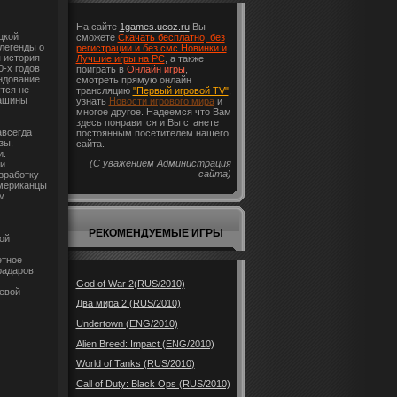
На сайте
1games.ucoz.ru
Вы
цкой
сможете
Скачать бесплатно, без
легенды о
регистрации и без смс Новинки и
 история
Лучшие игры на PC
, а также
0-х годов
поиграть в
Онлайн игры
,
ндование
смотреть прямую онлайн
тся не
трансляцию
"Первый игровой TV"
,
машины
узнать
Новости игрового мира
и
многое другое. Надеемся что Вам
здесь понравится и Вы станете
авсегда
постоянным посетителем нашего
зы,
сайта.
и.
(С уважением Администрация
и
сайта)
зработку
американцы
м
РЕКОМЕНДУЕМЫЕ ИГРЫ
ой
етное
радаров
God of War 2(RUS/2010)
евой
Два мира 2 (RUS/2010)
Undertown (ENG/2010)
Alien Breed: Impact (ENG/2010)
World of Tanks (RUS/2010)
Call of Duty: Black Ops (RUS/2010)