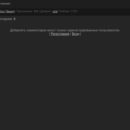
пления:
tion (Экшен)
|
Просмотров
: 604 |
Добавил
:
vital
|
Рейтинг
:
0.0
/
0
нтариев
:
0
Добавлять комментарии могут только зарегистрированные пользователи.
[
Регистрация
|
Вход
]