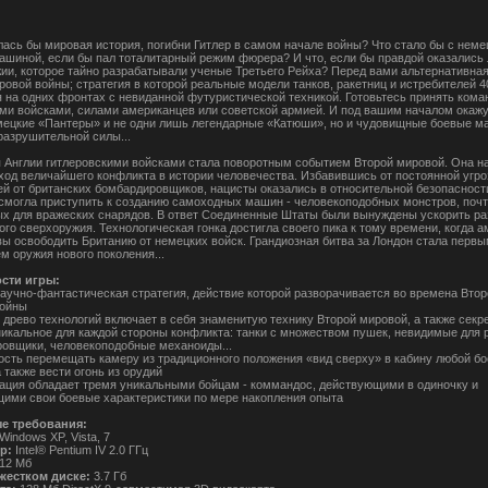
лась бы мировая история, погибни Гитлер в самом начале войны? Что стало бы с неме
ашиной, если бы пал тоталитарный режим фюрера? И что, если бы правдой оказались 
ии, которое тайно разрабатывали ученые Третьего Рейха? Перед вами альтернативная
ровой войны; стратегия в которой реальные модели танков, ракетниц и истребителей 4
 на одних фронтах с невиданной футуристической техникой. Готовьтесь принять кома
ми войсками, силами американцев или советской армией. И под вашим началом окажу
мецкие «Пантеры» и не одни лишь легендарные «Катюши», но и чудовищные боевые 
разрушительной силы...
 Англии гитлеровскими войсками стала поворотным событием Второй мировой. Она н
ход величайшего конфликта в истории человечества. Избавившись от постоянной угро
й от британских бомбардировщиков, нацисты оказались в относительной безопасност
смогла приступить к созданию самоходных машин - человекоподобных монстров, почт
х для вражеских снарядов. В ответ Соединенные Штаты были вынуждены ускорить ра
ого сверхоружия. Технологическая гонка достигла своего пика к тому времени, когда 
вы освободить Британию от немецких войск. Грандиозная битва за Лондон стала первы
м оружия нового поколения...
сти игры:
научно-фантастическая стратегия, действие которой разворачивается во времена Втор
войны
е древо технологий включает в себя знаменитую технику Второй мировой, а также секр
никальное для каждой стороны конфликта: танки с множеством пушек, невидимые для 
овщики, человекоподобные механоиды...
ость перемещать камеру из традиционного положения «вид сверху» в кабину любой бо
 также вести огонь из орудий
нация обладает тремя уникальными бойцам - коммандос, действующими в одиночку и
ими свои боевые характеристики по мере накопления опыта
е требования:
Windows XP, Vista, 7
р:
Intel® Pentium IV 2.0 ГГц
12 Мб
жестком диске:
3.7 Гб