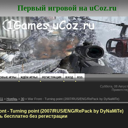
Первый игровой на uCoz.ru
ОВЫЕ ИГРЫ
ЖДЁМ ИГРЫ!
РЕГИСТРАЦИЯ
ВХОД
RSS
Суббота, 08 Август
Приветств
11
»
Ноябрь
»
30
» War Front - Turning point (2007/RUS/ENG/RePack by DyNaMiTe)
ont - Turning point (2007/RUS/ENG/RePack by DyNaMiTe)
ь бесплатно без регистрации