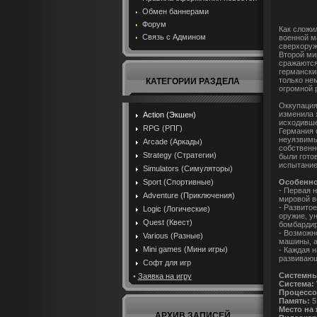
Обмен баннерами
Форум
Как сложи
Связь с Админом
военной м
сверхоруж
Второй ми
сражаются
германски
только не
КАТЕГОРИИ РАЗДЕЛА
огромной 
Оккупация
изменила 
Action (Экшен)
исходивше
RPG (РПГ)
Германия 
неуязвимы
Arcade (Аркады)
собственн
Strategy (Стратегии)
были гото
испытание
Simulators (Симуляторы)
Особенно
Sport (Спортивные)
- Первая 
Adventure (Приключения)
мировой 
- Развито
Logic (Логические)
оружие, у
Quest (Квест)
бомбардир
- Возможн
Various (Разные)
машины, а
Mini games (Мини игры)
- Каждая 
развивающ
Софт для игр
Системны
•
Заявка на игру
Система:
Процессо
Память:
5
Место на 
АРХИВ ЗАПИСЕЙ