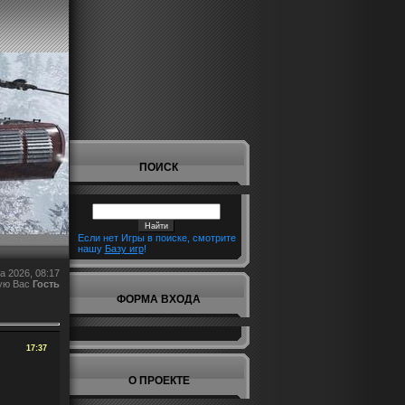
ПОИСК
Если нет Игры в поиске, смотрите
нашу
Базу игр
!
а 2026, 08:17
ую Вас
Гость
ФОРМА ВХОДА
17:37
О ПРОЕКТЕ