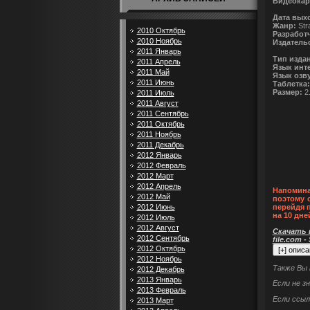
Видеокар
Дата вых
Жанр:
Stra
2010 Октябрь
Разработ
2010 Ноябрь
Издатель
2011 Январь
Тип изда
2011 Апрель
Язык инт
2011 Май
Язык озв
2011 Июнь
Таблетка:
Размер:
2
2011 Июль
2011 Август
2011 Сентябрь
2011 Октябрь
2011 Ноябрь
2011 Декабрь
2012 Январь
2012 Февраль
2012 Март
2012 Апрель
Напомина
2012 Май
поэтому 
2012 Июнь
перейдя 
на 10 дне
2012 Июль
2012 Август
Скачать п
2012 Сентябрь
file.com -
2012 Октябрь
2012 Ноябрь
Также Вы
2012 Декабрь
2013 Январь
Если не з
2013 Февраль
Если ссыл
2013 Март