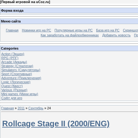
[
Первый игровой на uCoz.ru
]
Форма входа
Меню сайта
Главная
Новинки игр на PC
Популярные игры на PC
База игр на РС
Скриншот
Как заработать на файлообменниках
Добавить новость
Пр
Categories
Action (Экшен)
RPG (РПГ)
Arcade (Аркады)
Strategy (Стратегии)
Simulators (Симуляторы)
Sport (Спортивные)
Adventure (Приключения)
Logic (Логические)
Quest (Квест)
Various (Разные)
Mini games (Мини игры)
Софт для игр
Главная
»
2011
»
Сентябрь
»
24
Rollcage Stage II (2000/ENG)