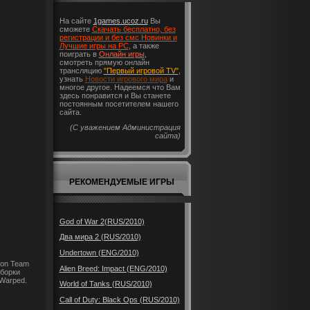
На сайте
1games.ucoz.ru
Вы
сможете
Скачать бесплатно, без
регистрации и без смс Новинки и
Лучшие игры на PC
, а также
поиграть в
Онлайн игры
,
смотреть прямую онлайн
трансляцию
"Первый игровой TV"
,
узнать
Новости игрового мира
и
многое другое. Надеемся что Вам
здесь понравится и Вы станете
постоянным посетителем нашего
сайта.
(С уважением Администрация
сайта)
РЕКОМЕНДУЕМЫЕ ИГРЫ
God of War 2(RUS/2010)
Два мира 2 (RUS/2010)
Undertown (ENG/2010)
ion Team
Alien Breed: Impact (ENG/2010)
сборки
 Warped.
World of Tanks (RUS/2010)
Call of Duty: Black Ops (RUS/2010)