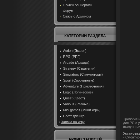
Обмен баннерами
Форум
Связь с Админом
КАТЕГОРИИ РАЗДЕЛА
Action (Экшен)
RPG (РПГ)
Arcade (Аркады)
Strategy (Стратегии)
Simulators (Симуляторы)
Sport (Спортивные)
Adventure (Приключения)
Logic (Логические)
Quest (Квест)
Various (Разные)
Mini games (Мини игры)
Софт для игр
Трилогия и
•
Заявка на игру
для PC с 
входят три
Установк
- Смонтир
АРХИВ ЗАПИСЕЙ