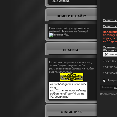
2022 Февраль
ПОМОГИТЕ САЙТУ
Скачать с 
Скачать с
Помогите сайту поднять свой
рейтинг! Нажмите на баннер!
Напомина
поэтому 
перейдя 
на 10 дне
Скачать п
СПАСИБО
file.com -
Также Вы
Если Вам понравился наш сайт,
то мы будем рады если Вы
Если не з
разместите наш баннер на любых
ваших ресурсах.
Если ссыл
Прикре
Категория
:
Ac
Всего комме
СТАТИСТИКА