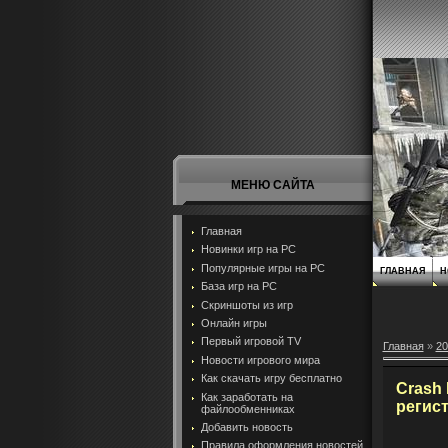
МЕНЮ САЙТА
Главная
Новинки игр на PC
Популярные игры на PC
ГЛАВНАЯ
Н
База игр на РС
Скриншоты из игр
Онлайн игры
Первый игровой TV
Главная
»
20
Новости игрового мира
Как скачать игру бесплатно
Crash 
Как заработать на
регис
файлообменниках
Добавить новость
Правила оформления новостей