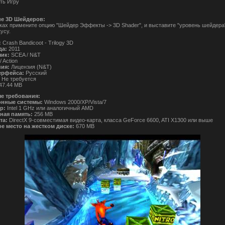
ть Игру
е 3D Шейдеров:
ках примените опцию "Шейдер Эффекты -> 3D Shader", и выставите "уровень шейдера
усу.
:
Crash Bandicoot - Trilogy 3D
да:
2011
чик:
SCEA / N&T
/ Action
ния:
Лицензия (N&T)
ерфейса:
Русский
:
Не требуется
47.44 MB
е требования:
нные системы:
Windows 2000/XP/Vista/7
р:
Intel 1 GHz или аналогичный AMD
ная память:
256 MB
та:
DirectX 9-совместимая видео-карта, класса GeForce 6600, ATI X1300 или выше
е место на жестком диске:
670 MB