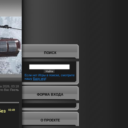
ПОИСК
Если нет Игры в поиске, смотрите
нашу
Базу игр
!
а 2026, 03:18
ую Вас
Гость
ФОРМА ВХОДА
без
03:49
О ПРОЕКТЕ