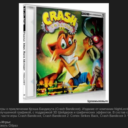
гры о приключении Крэша Бандикута (Crash Bandicoot). Издание от компании NightLect
улучшенной графикой, с поддержкой 3D Шейдеров и графических эффектов. В состав 
 части игры Crash Bandicoot, Crash Bandicoot 2: Cortex Strikes Back, Crash Bandicoot 3:
а Игры:
овать Образ