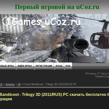
Первый игровой на uCoz.ru
ОВЫЕ ИГРЫ
ЖДЁМ ИГРЫ!
РЕГИСТРАЦИЯ
ВХОД
RSS
Пятница, 07 Август
Приветств
11
»
Апрель
»
18
» Crash Bandicoot - Trilogy 3D (2011/RUS) PC
Bandicoot - Trilogy 3D (2011/RUS) PC скачать бесплатно 
трации