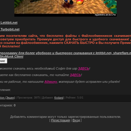
Letitbit.net
 Turbobit.net
ем посетителям сайта, что бесплатно файлы с Файлообменников скачивают
советуем приобретать Премиум доступ для быстрого и удобного скачивания! 
по ссылке на файлообменник, нажмите СКАЧАТЬ БЫСТРО и Вы получите Преми
й бесплатно!
рограмму для более удобного и быстрого скачивания с letitbit.net, shareflare.ne
 SkyMonk Client
 можете скачать весь необходимый Софт для игр
ЗДЕСЬ
!
наете как бесплатно скачивать, то читайте
ЗДЕСЬ
!
ки не рабочие, то напишите
Админу
, материал будет исправлен или удалён!
пления:
tion (Экшен)
|
Просмотров
: 3975 |
Добавил
:
Kroland
|
Рейтинг
:
5.0
/
1
нтариев
:
0
Добавлять комментарии могут только зарегистрированные пользователи.
[
Регистрация
|
Вход
]