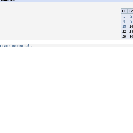
Пн
Вт
1
2
8
9
15
16
22
23
29
30
Полная версия сайта