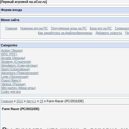
[
Первый игровой на uCoz.ru
]
Форма входа
Меню сайта
Главная
Новинки игр на PC
Популярные игры на PC
База игр на РС
Скриншот
Как заработать на файлообменниках
Добавить новость
Пр
Categories
Action (Экшен)
RPG (РПГ)
Arcade (Аркады)
Strategy (Стратегии)
Simulators (Симуляторы)
Sport (Спортивные)
Adventure (Приключения)
Logic (Логические)
Quest (Квест)
Various (Разные)
Mini games (Мини игры)
Софт для игр
Главная
»
2011
»
Август
»
28
» Farm Racer (PC/2011/DE)
Farm Racer (PC/2011/DE)