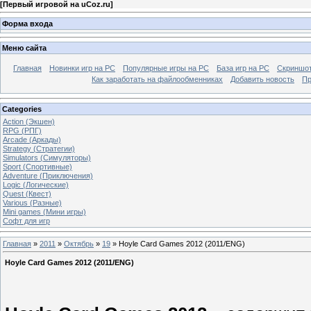
[
Первый игровой на uCoz.ru
]
Форма входа
Меню сайта
Главная
Новинки игр на PC
Популярные игры на PC
База игр на РС
Скриншот
Как заработать на файлообменниках
Добавить новость
Пр
Categories
Action (Экшен)
RPG (РПГ)
Arcade (Аркады)
Strategy (Стратегии)
Simulators (Симуляторы)
Sport (Спортивные)
Adventure (Приключения)
Logic (Логические)
Quest (Квест)
Various (Разные)
Mini games (Мини игры)
Софт для игр
Главная
»
2011
»
Октябрь
»
19
» Hoyle Card Games 2012 (2011/ENG)
Hoyle Card Games 2012 (2011/ENG)