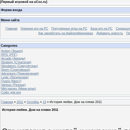
[
Первый игровой на uCoz.ru
]
Форма входа
Меню сайта
Главная
Новинки игр на PC
Популярные игры на PC
База игр на РС
Скриншот
Как заработать на файлообменниках
Добавить новость
Пр
Categories
Action (Экшен)
RPG (РПГ)
Arcade (Аркады)
Strategy (Стратегии)
Simulators (Симуляторы)
Sport (Спортивные)
Adventure (Приключения)
Logic (Логические)
Quest (Квест)
Various (Разные)
Mini games (Мини игры)
Софт для игр
Главная
»
2011
»
Октябрь
»
19
» История любви. Дом на пляже 2011
История любви. Дом на пляже 2011