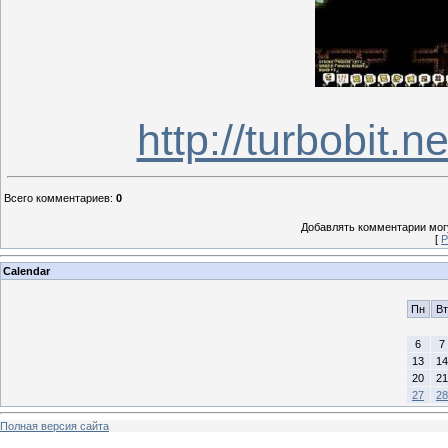
http://turbobit.
Всего комментариев
:
0
Добавлять комментарии могу
[
Р
Calendar
Пн
Вт
6
7
13
14
20
21
27
28
Полная версия сайта