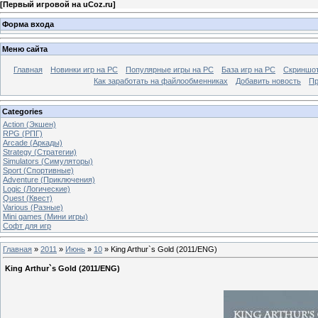
[
Первый игровой на uCoz.ru
]
Форма входа
Меню сайта
Главная
Новинки игр на PC
Популярные игры на PC
База игр на РС
Скриншот
Как заработать на файлообменниках
Добавить новость
Пр
Categories
Action (Экшен)
RPG (РПГ)
Arcade (Аркады)
Strategy (Стратегии)
Simulators (Симуляторы)
Sport (Спортивные)
Adventure (Приключения)
Logic (Логические)
Quest (Квест)
Various (Разные)
Mini games (Мини игры)
Софт для игр
Главная
»
2011
»
Июнь
»
10
» King Arthur`s Gold (2011/ENG)
King Arthur`s Gold (2011/ENG)