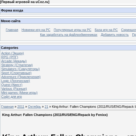
[
Первый игровой на uCoz.ru
]
Форма входа
Меню сайта
Главная
Новинки игр на PC
Популярные игры на PC
База игр на РС
Скриншот
Как заработать на файлообменниках
Добавить новость
Пр
Categories
Action (Экшен)
RPG (РПГ)
Arcade (Аркады)
Strategy (Стратегии)
Simulators (Симуляторы)
Sport (Спортивные)
Adventure (Приключения)
Logic (Логические)
Quest (Квест)
Various (Разные)
Mini games (Мини игры)
Софт для игр
Главная
»
2011
»
Октябрь
»
21
» King Arthur: Fallen Champions (2011/RUS/ENG/Repack b
King Arthur: Fallen Champions (2011/RUS/ENG/Repack by Fenixx)