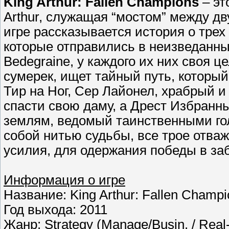
King Arthur: Fallen Champions
– эт
Arthur, служащая “мостом” между двух 
игре рассказывается история о трех
которые отправились в неизведанны
Bedegraine, у каждого их них своя 
сумерек, ищет тайный путь, которы
Тир на Ног, Сер Лайонел, храбрый и
спасти свою даму, а Дрест Избранн
землям, ведомый таинственными го
собой нитью судьбы, все трое отва
усилия, для одержания победы в за
Информация о игре
Название: King Arthur: Fallen Champ
Год выхода: 2011
Жанр: Strategy (Manage/Busin. / Real-