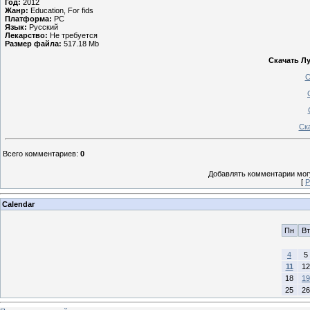
Год:
2012
Жанр:
Education, For fids
Платформа:
PC
Язык:
Русский
Лекарство:
Не требуется
Размер файла:
517.18 Mb
Скачать Лу
С
Ск
Всего комментариев
:
0
Добавлять комментарии могу
[
Р
Calendar
Пн
Вт
4
5
11
12
18
19
25
26