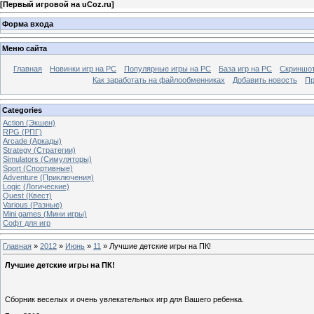
[
Первый игровой на uCoz.ru
]
Форма входа
Меню сайта
Главная
Новинки игр на PC
Популярные игры на PC
База игр на РС
Скриншот
Как заработать на файлообменниках
Добавить новость
Пр
Categories
Action (Экшен)
RPG (РПГ)
Arcade (Аркады)
Strategy (Стратегии)
Simulators (Симуляторы)
Sport (Спортивные)
Adventure (Приключения)
Logic (Логические)
Quest (Квест)
Various (Разные)
Mini games (Мини игры)
Софт для игр
Главная
»
2012
»
Июнь
»
11
» Лучшие детские игры на ПК!
Лучшие детские игры на ПК!
Сборник веселых и очень увлекательных игр для Вашего ребенка.