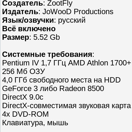
Создатель
: ZootFly
Издатель
: JoWooD Productions
Язык/озвучки
: русский
Всё включено
Размер
: 5.52 Gb
Cистемные требования
:
Pentium IV 1,7 ГГц AMD Athlon 1700+
256 Мб ОЗУ
4,0 ГГб свободного места на HDD
GeForce 3 либо Radeon 8500
DirectX 9.0c
DirectX-совместимая звуковая карта
4x DVD-ROM
Клавиатура, мышь