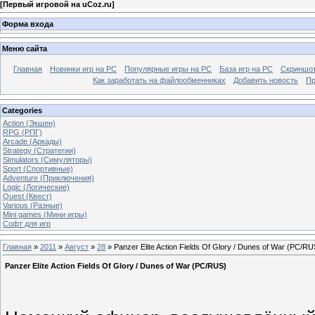
[
Первый игровой на uCoz.ru
]
Форма входа
Меню сайта
Главная
Новинки игр на PC
Популярные игры на PC
База игр на РС
Скриншот
Как заработать на файлообменниках
Добавить новость
Пр
Categories
Action (Экшен)
RPG (РПГ)
Arcade (Аркады)
Strategy (Стратегии)
Simulators (Симуляторы)
Sport (Спортивные)
Adventure (Приключения)
Logic (Логические)
Quest (Квест)
Various (Разные)
Mini games (Мини игры)
Софт для игр
Главная
»
2011
»
Август
»
28
» Panzer Elite Action Fields Of Glory / Dunes of War (PC/RU
Panzer Elite Action Fields Of Glory / Dunes of War (PC/RUS)