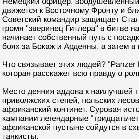
Немецкий офицер, воодушевлённый
движется к Восточному Фронту и бл
Советский командир защищает Стали
громя "зверинец Гитлера" в битве н
начинает собственный путь с посад
боях за Бокаж и Арденны, а затем в
Что связывает этих людей? "Panzer El
которая расскажет всю правду о рол
Место деяния аддона к наилучшей т
приволжских степей, польских лесо
африканский континет. Суровая ист
кампании легендарные "тридцатьчетв
африканской пустыне сойдутся в сх
танкисты.