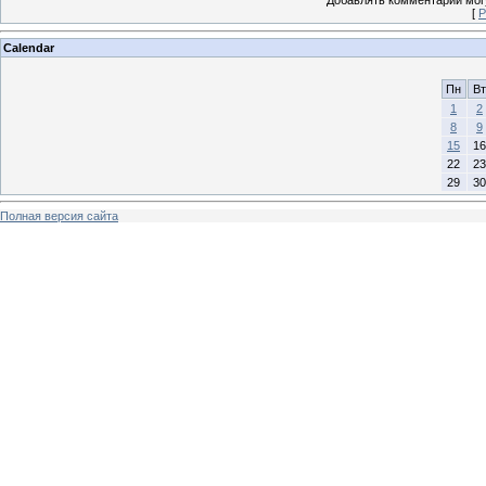
Добавлять комментарии могу
[
Р
Calendar
Пн
Вт
1
2
8
9
15
16
22
23
29
30
Полная версия сайта