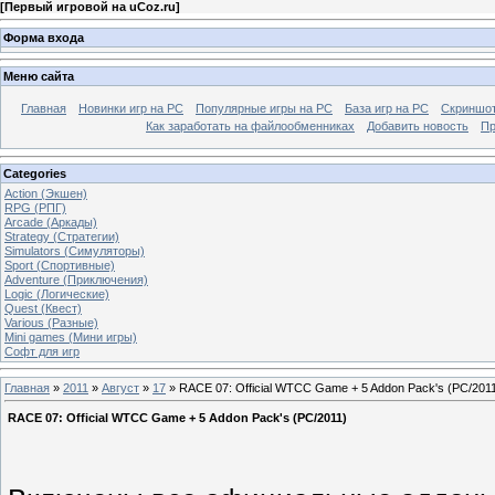
[
Первый игровой на uCoz.ru
]
Форма входа
Меню сайта
Главная
Новинки игр на PC
Популярные игры на PC
База игр на РС
Скриншот
Как заработать на файлообменниках
Добавить новость
Пр
Categories
Action (Экшен)
RPG (РПГ)
Arcade (Аркады)
Strategy (Стратегии)
Simulators (Симуляторы)
Sport (Спортивные)
Adventure (Приключения)
Logic (Логические)
Quest (Квест)
Various (Разные)
Mini games (Мини игры)
Софт для игр
Главная
»
2011
»
Август
»
17
» RACE 07: Official WTCC Game + 5 Addon Pack's (PC/201
RACE 07: Official WTCC Game + 5 Addon Pack's (PC/2011)