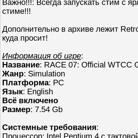
Важно!!!: Всегда запускать стим с я
стиме!!!
Дополнительно в архиве лежит Retro
куда просит!
Информация об игре
:
Название
: RACE 07: Official WTCC 
Жанр
: Simulation
Платформа
: PC
Язык
: English
Всё включено
Размер
: 7.54 Gb
Cистемные требования
:
Процессор: Intel Pentium 4 с такто