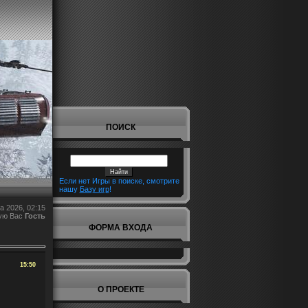
ПОИСК
Если нет Игры в поиске, смотрите
нашу
Базу игр
!
а 2026, 02:15
ую Вас
Гость
ФОРМА ВХОДА
15:50
О ПРОЕКТЕ