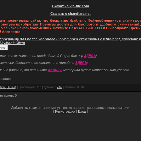
Скачать с vip-file.com
Скачать с shareflare.net
ем посетителям сайта, что бесплатно файлы с Файлообменников скачивают
советуем приобретать Премиум доступ для быстрого и удобного скачивания! 
по ссылке на файлообменник, нажмите СКАЧАТЬ БЫСТРО и Вы получите Преми
й бесплатно!
рограмму для более удобного и быстрого скачивания с letitbit.net, shareflare.ne
 SkyMonk Client
 можете скачать весь необходимый Софт для игр
ЗДЕСЬ
!
наете как бесплатно скачивать, то читайте
ЗДЕСЬ
!
ки не рабочие, то напишите
Админу
, материал будет исправлен или удалён!
пления:
tion (Экшен)
|
Просмотров
: 716 |
Добавил
:
vital
|
Рейтинг
:
0.0
/
0
нтариев
:
0
Добавлять комментарии могут только зарегистрированные пользователи.
[
Регистрация
|
Вход
]