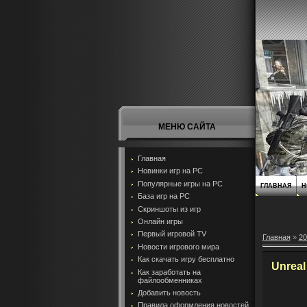
МЕНЮ САЙТА
Главная
Новинки игр на PC
Популярные игры на PC
ГЛАВНАЯ
Н
База игр на РС
Скриншоты из игр
Онлайн игры
Первый игровой TV
Главная
»
20
Новости игрового мира
Как скачать игру бесплатно
Unreal
Как заработать на
файлообменниках
Добавить новость
Правила оформления новостей