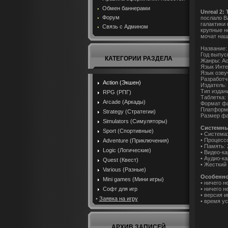
Обмен баннерами
Unreal 2:
Форум
послало В
галактики
Связь с Админом
крупные н
мочат наши
Название:
Год выпус
КАТЕГОРИИ РАЗДЕЛА
Жанры: Act
Язык Инте
Язык озвуч
Разработчи
Action (Экшен)
Издатель: 
Тип издан
RPG (РПГ)
Таблетка:
Arcade (Аркады)
Формат фай
Платформ
Strategy (Стратегии)
Размер фа
Simulators (Симуляторы)
Системны
Sport (Спортивные)
• Система
• Процессо
Adventure (Приключения)
• Память:
Logic (Логические)
• Видео-ка
• Аудио-ка
Quest (Квест)
• Жесткий 
Various (Разные)
Особенно
Mini games (Мини игры)
• ничего н
• ничего 
Софт для игр
• версия и
•
Заявка на игру
• время ус
АРХИВ ЗАПИСЕЙ