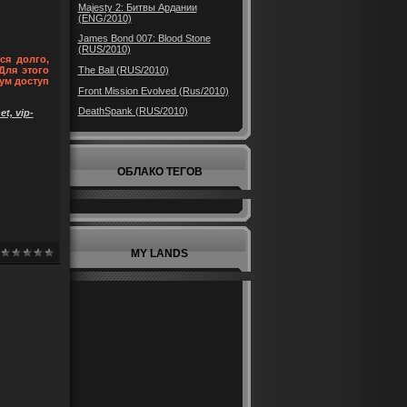
Majesty 2: Битвы Ардании
(ENG/2010)
James Bond 007: Blood Stone
(RUS/2010)
ся долго,
The Ball (RUS/2010)
Для этого
ум доступ
Front Mission Evolved (Rus/2010)
DeathSpank (RUS/2010)
t, vip-
ОБЛАКО ТЕГОВ
MY LANDS