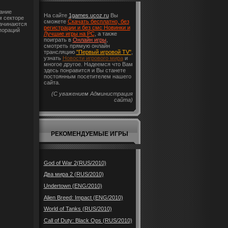
вание
На сайте
1games.ucoz.ru
Вы
м секторе
сможете
Скачать бесплатно, без
начинаются
регистрации и без смс Новинки и
пораций
Лучшие игры на PC
, а также
поиграть в
Онлайн игры
,
смотреть прямую онлайн
трансляцию
"Первый игровой TV"
,
узнать
Новости игрового мира
и
многое другое. Надеемся что Вам
здесь понравится и Вы станете
постоянным посетителем нашего
сайта.
(С уважением Администрация
сайта)
РЕКОМЕНДУЕМЫЕ ИГРЫ
God of War 2(RUS/2010)
Два мира 2 (RUS/2010)
Undertown (ENG/2010)
Alien Breed: Impact (ENG/2010)
World of Tanks (RUS/2010)
Call of Duty: Black Ops (RUS/2010)