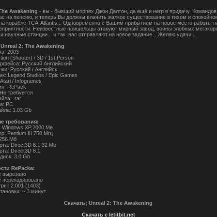
 The Awakening
- вы - бывший морпех Джон Далтон, да ещё и негр в придачу. Командо
ас на пенсию, и теперь Вы должны влачить жалкое существование в тихом и спокойно
 на корабле TCA-Atlantis... Одновременно с Вашим прибытием на новое место работы 
еприятности. Неизвестные пришельцы атакуют мирный завод, воины злобных мегакор
 научные станции... и так, вас отправляют на новое задание... Желаю удачи...
Unreal 2: The Awakening
ка: 2003
ion (Shooter) / 3D / 1st Person
рфейса: Русский Английский
ки: Русский / Английск
к: Legend Studios / Epic Games
Atari / Infogrames
ия: RePack
 Не требуется
ла: .rar
а: PC
йла: 1.03 Gb
е требования:
: Windows XP,2000,Me
р: Pentium III 750 Мгц
 256 Мб
рта: Direct3D 8.1 32 Mb
рта: Direct3D 8.1
диск: 3.0 Gb
сти RePacka:
е вырезано
не перекодировано
гры: 2.001 (1403)
тановки: ~ 3 минут
Скачать; Unreal 2: The Awakening
Скачать с letitbit.net