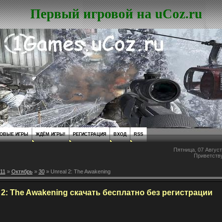
Первый игровой на uCoz.ru
ОВЫЕ ИГРЫ
ЖДЁМ ИГРЫ!
РЕГИСТРАЦИЯ
ВХОД
RSS
Пятница, 07 Август
Приветств
11
»
Октябрь
»
30
» Unreal 2: The Awakening
 2: The Awakening скачать бесплатно без регистрации