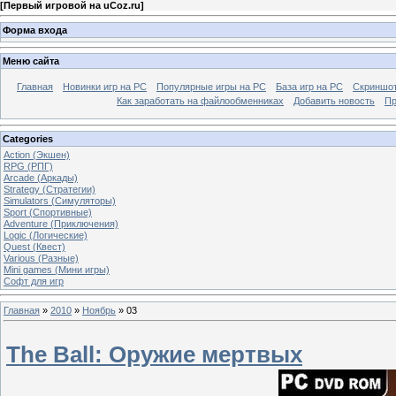
[
Первый игровой на uCoz.ru
]
Форма входа
Меню сайта
Главная
Новинки игр на PC
Популярные игры на PC
База игр на РС
Скриншот
Как заработать на файлообменниках
Добавить новость
Пр
Categories
Action (Экшен)
RPG (РПГ)
Arcade (Аркады)
Strategy (Стратегии)
Simulators (Симуляторы)
Sport (Спортивные)
Adventure (Приключения)
Logic (Логические)
Quest (Квест)
Various (Разные)
Mini games (Мини игры)
Софт для игр
Главная
»
2010
»
Ноябрь
»
03
The Ball: Оружие мертвых