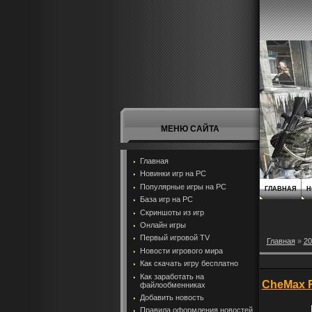
МЕНЮ САЙТА
Главная
Новинки игр на PC
Популярные игры на PC
ГЛАВНАЯ
Н
База игр на РС
Скриншоты из игр
Онлайн игры
Первый игровой TV
Главная
»
20
Новости игрового мира
Как скачать игру бесплатно
Как заработать на
CheMax R
файлообменниках
Добавить новость
Правила оформления новостей