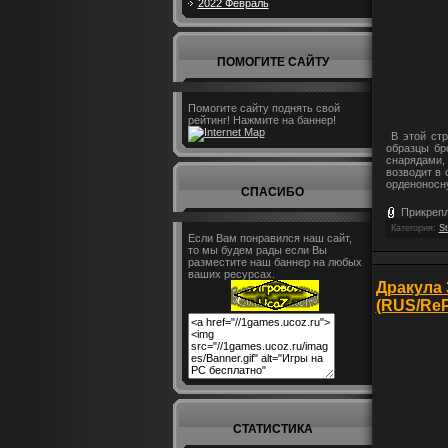
2022 Февраль
ПОМОГИТЕ САЙТУ
Помогите сайту поднять свой
рейтинг! Нажмите на баннер!
В этой стр
образцы бр
снарядами,
возводит в
орденоносн
СПАСИБО
Прикреп
Категория:
St
Если Вам понравился наш сайт,
то мы будем рады если Вы
разместите наш баннер на любых
ваших ресурсах.
Дракула 3
(RUS/ReP
СТАТИСТИКА