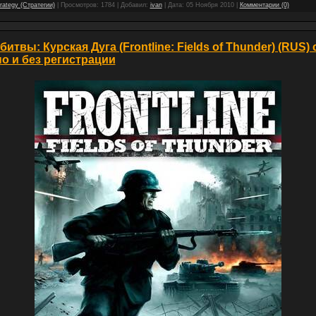
rategy (Стратегии)
| Просмотров: 1784 | Добавил:
ivan
| Дата:
05 Ноября 2010
|
Комментарии (0)
итвы: Курская Дуга (Frontline: Fields of Thunder) (RUS)
о и без регистрации