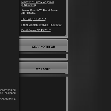
Majesty 2: Битвы Ардании
(ENG/2010)
James Bond 007: Blood Stone
(RUS/2010)
The Ball (RUS/2010)
Front Mission Evolved (Rus/2010)
DeathSpank (RUS/2010)
ОБЛАКО ТЕГОВ
MY LANDS
роглотившей
лей, рыцарей
 эльфийские