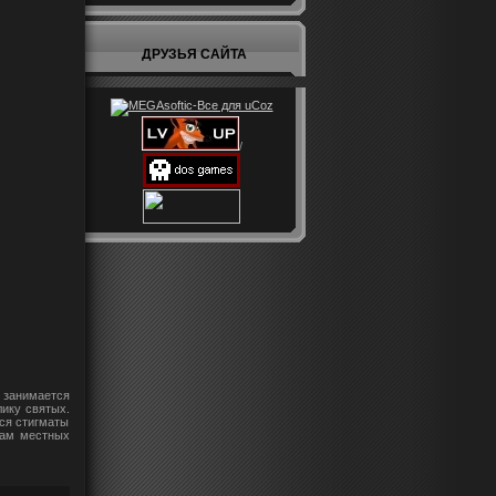
ДРУЗЬЯ САЙТА
/
 занимается
лику святых.
ся стигматы
вам местных