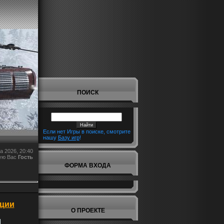
ПОИСК
Если нет Игры в поиске, смотрите
нашу
Базу игр
!
а 2026, 20:40
ую Вас
Гость
ФОРМА ВХОДА
ации
О ПРОЕКТЕ