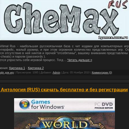
imal Rus - наибольшая русскоязычная база с чит кодами для компьютерных игр
нтерфейс, малый размер, и при этом огромное количество представленных игр. О
ся отсутствие в ней хинтов и прочей "отсебятины", вашему вниманию представлены
-cheats) и пароли (passwords ).
тся упростить себе игровой процесс. Тогд
...
Читать дальше »
ления:
Картинка 1
·
Картинка 2
фт для игр
| Просмотров: 1095 | Добавил:
Admin
| Дата:
05 Ноября 2010
|
Комментарии (0)
: Антология (RUS) скачать бесплатно и без регистрации