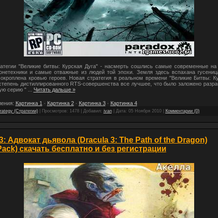
атегии "Великие битвы: Курская Дуга" - насмерть сошлись самые современные на
онетехники и самые отважные из людей той эпохи. Земля здесь вспахана гусениц
 окроплена кровью героев. Новая стратегия в реальном времени "Великие Битвы: Ку
 степень дистиллированного RTS-совершенства все лучшее, что было заложено разра
ую серию "
...
Читать дальше »
ления:
Картинка 1
·
Картинка 2
·
Картинка 3
·
Картинка 4
rategy (Стратегии)
| Просмотров: 1478 | Добавил:
ivan
| Дата:
05 Ноября 2010
|
Комментарии (0)
: Адвокат дьявола (Dracula 3: The Path of the Dragon)
ack) скачать бесплатно и без регистрации