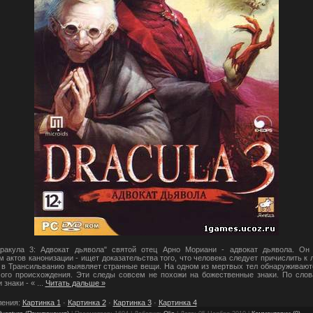
акула 3: Адвокат дьявола" святой отец Арно Мориани - адвокат дьявола. Он
 актов канонизации - ищет доказательства того, что человека следует причислить к 
а в Трансильванию выявляет странные вещи. На одном из мертвых тел обнаруживают
ого происхождения. Эти следы совсем не похожи на божественные знаки. По сло
и знаки - «
...
Читать дальше »
ления:
Картинка 1
·
Картинка 2
·
Картинка 3
·
Картинка 4