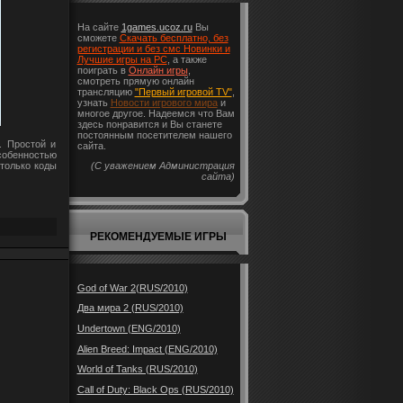
На сайте
1games.ucoz.ru
Вы
сможете
Скачать бесплатно, без
регистрации и без смс Новинки и
Лучшие игры на PC
, а также
поиграть в
Онлайн игры
,
смотреть прямую онлайн
трансляцию
"Первый игровой TV"
,
узнать
Новости игрового мира
и
многое другое. Надеемся что Вам
здесь понравится и Вы станете
постоянным посетителем нашего
. Простой и
сайта.
собенностью
(С уважением Администрация
 только коды
сайта)
РЕКОМЕНДУЕМЫЕ ИГРЫ
God of War 2(RUS/2010)
Два мира 2 (RUS/2010)
Undertown (ENG/2010)
Alien Breed: Impact (ENG/2010)
World of Tanks (RUS/2010)
Call of Duty: Black Ops (RUS/2010)