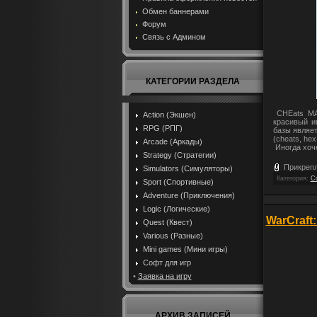
Обмен баннерами
Форум
Связь с Админом
КАТЕГОРИИ РАЗДЕЛА
CHEats MAX
Action (Экшен)
красивый и
RPG (РПГ)
базы являет
(cheats, hex
Arcade (Аркады)
Иногда хоче
Strategy (Стратегии)
Прикреп
Simulators (Симуляторы)
Категория:
Со
Sport (Спортивные)
Adventure (Приключения)
Logic (Логические)
WarCraft
Quest (Квест)
Various (Разные)
Mini games (Мини игры)
Софт для игр
•
Заявка на игру
АРХИВ ЗАПИСЕЙ