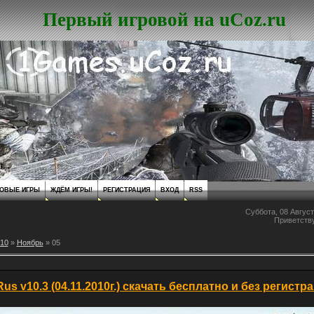
Первый игровой на uCoz.ru
ОВЫЕ ИГРЫ
ЖДЁМ ИГРЫ!
РЕГИСТРАЦИЯ
ВХОД
RSS
Суббота, 08 Август
Приветств
10
»
Ноябрь
»
05
us v10.3 (04.11.2010г.) скачать бесплатно и без регистр