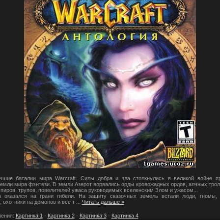
ие баталии мира Warcraft. Силы добра и зла столкнулись в великой войне п
емли мира фэнтези. В земли Азерот ворвались орды кровожадных ордов, алчных тро
пиров, трупов, повелителей ужаса руководимых вселенским Злом и ужасом...
оказался на грани гибели. На защиту сказочных земель встали люди, гномы,
 охотники на демонов и все т
...
Читать дальше »
ления:
Картинка 1
·
Картинка 2
·
Картинка 3
·
Картинка 4