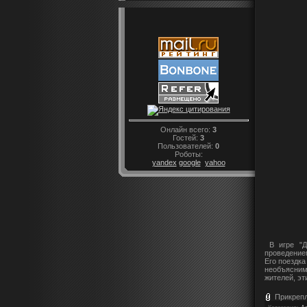
Онлайн всего:
3
Гостей:
3
Пользователей:
0
Роботы:
yandex
google
yahoo
В игре "Др
проведением
Его поездк
необъясним
жителей, эт
Прикреп