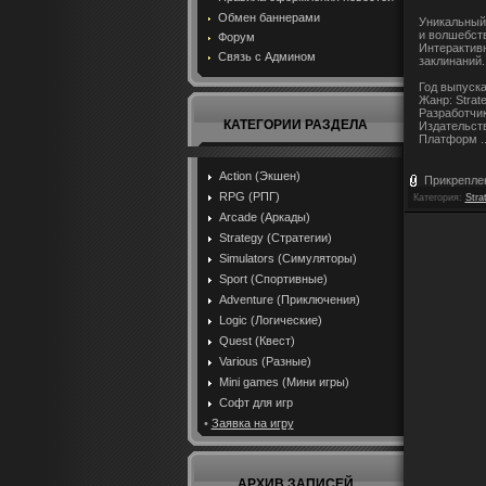
Обмен баннерами
Уникальный 
и волшебст
Форум
Интерактив
Связь с Админом
заклинаний.
Год выпуска
Жанр: Strate
Разработчик
КАТЕГОРИИ РАЗДЕЛА
Издательств
Платформ
.
Action (Экшен)
Прикрепле
RPG (РПГ)
Категория:
Stra
Arcade (Аркады)
Strategy (Стратегии)
Simulators (Симуляторы)
Sport (Спортивные)
Adventure (Приключения)
Logic (Логические)
Quest (Квест)
Various (Разные)
Mini games (Мини игры)
Софт для игр
•
Заявка на игру
АРХИВ ЗАПИСЕЙ