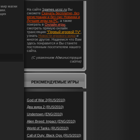
 мир магии
На сайте
1games.ucoz.ru
Вы
ами.
сможете
Скачать бесплатно, без
ющих
регистрации и без смс Новинки и
Лучшие игры на PC
, а также
поиграть в
Онлайн игры
,
смотреть прямую онлайн
трансляцию
"Первый игровой TV"
,
узнать
Новости игрового мира
и
многое другое. Надеемся что Вам
здесь понравится и Вы станете
постоянным посетителем нашего
сайта.
(С уважением Администрация
сайта)
РЕКОМЕНДУЕМЫЕ ИГРЫ
God of War 2(RUS/2010)
Два мира 2 (RUS/2010)
Undertown (ENG/2010)
Alien Breed: Impact (ENG/2010)
World of Tanks (RUS/2010)
Call of Duty: Black Ops (RUS/2010)