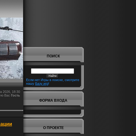
ПОИСК
Если нет Игры в поиске, смотрите
нашу
Базу игр
!
а 2026, 18:30
ую Вас
Гость
ФОРМА ВХОДА
рации
О ПРОЕКТЕ