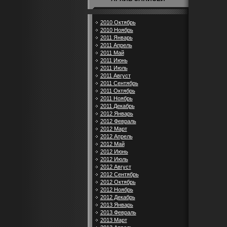
2010 Октябрь
2010 Ноябрь
2011 Январь
2011 Апрель
2011 Май
2011 Июнь
2011 Июль
2011 Август
2011 Сентябрь
2011 Октябрь
2011 Ноябрь
2011 Декабрь
2012 Январь
2012 Февраль
2012 Март
2012 Апрель
2012 Май
2012 Июнь
2012 Июль
2012 Август
2012 Сентябрь
2012 Октябрь
2012 Ноябрь
2012 Декабрь
2013 Январь
2013 Февраль
2013 Март