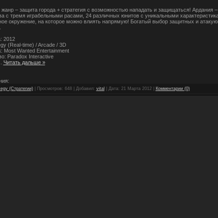
жанр – защита города + стратегия с возможностью нападать и защищаться! Ардания –
ва с тремя играбельными расами, 24 различных юнитов с уникальными характеристик
ное окружение, на которое можно влиять напрямую! Богатый выбор защитных и атаку
.
: 2012
gy (Real-time) / Arcade / 3D
: Most Wanted Entertainment
о: Paradox Interactive
..
Читать дальше »
ния:
tegy (Стратегии)
| Просмотров: 648 | Добавил:
vital
| Дата:
21 Марта 2012
|
Комментарии (0)