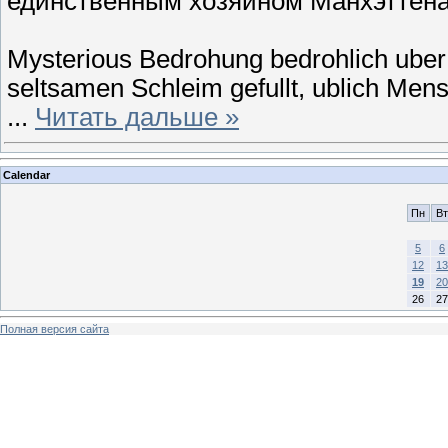
единственным хозяином Манхэттена
Mysterious Bedrohung bedrohlich uber
seltsamen Schleim gefullt, ublich Men
...
Читать дальше »
Calendar
Пн
Вт
5
6
12
13
19
20
26
27
Полная версия сайта