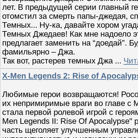
лет. В предыдущей серии главный г
отомстил за смерть папы-джедая, с
Темных... Ну-ка, давайте хором угад
Темных Джедаев! Как мне надоело э
предлагает заменить на “доедай”. Бу
фамильярно – Джа.
Так вот, растерев темных Джа
...
Чит
X-Men Legends 2: Rise of Apocaly
Любимые герои возвращаются! Росо
их непримиримые враги во главе с М
стала первой ролевой игрой с героя
Men Legends II: Rise Of Apocalypse
часть щеголяет улучшенным управл