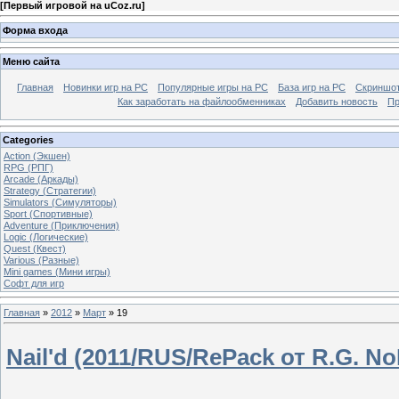
[
Первый игровой на uCoz.ru
]
Форма входа
Меню сайта
Главная
Новинки игр на PC
Популярные игры на PC
База игр на РС
Скриншот
Как заработать на файлообменниках
Добавить новость
Пр
Categories
Action (Экшен)
RPG (РПГ)
Arcade (Аркады)
Strategy (Стратегии)
Simulators (Симуляторы)
Sport (Спортивные)
Adventure (Приключения)
Logic (Логические)
Quest (Квест)
Various (Разные)
Mini games (Мини игры)
Софт для игр
Главная
»
2012
»
Март
»
19
Nail'd (2011/RUS/RePack от R.G. N