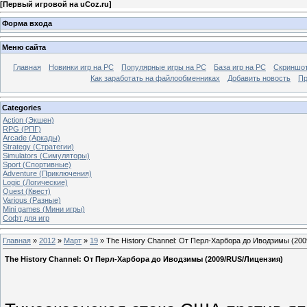
[
Первый игровой на uCoz.ru
]
Форма входа
Меню сайта
Главная
Новинки игр на PC
Популярные игры на PC
База игр на РС
Скриншот
Как заработать на файлообменниках
Добавить новость
Пр
Categories
Action (Экшен)
RPG (РПГ)
Arcade (Аркады)
Strategy (Стратегии)
Simulators (Симуляторы)
Sport (Спортивные)
Adventure (Приключения)
Logic (Логические)
Quest (Квест)
Various (Разные)
Mini games (Мини игры)
Софт для игр
Главная
»
2012
»
Март
»
19
» The History Channel: От Перл-Харбора до Иводзимы (20
The History Channel: От Перл-Харбора до Иводзимы (2009/RUS/Лицензия)