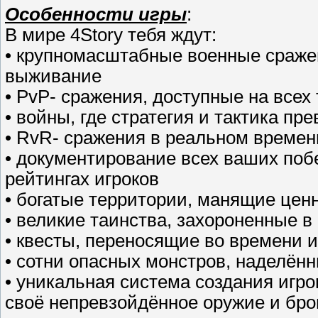
Особенности игры
:
В мире 4Story тебя ждут:
• крупномасштабные военные сражен
выживание
• PvP- сражения, доступные на всех
• войны, где стратегия и тактика пр
• RvR- сражения в реальном времен
• документирование всех ваших побе
рейтингах игроков
• богатые территории, манящие це
• великие таинства, захороненные в
• квесты, переносящие во времени 
• сотни опасных монстров, наделён
• уникальная система создания игр
своё непревзойдённое оружие и бр