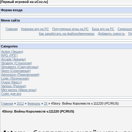
[
Первый игровой на uCoz.ru
]
Форма входа
Меню сайта
Главная
Новинки игр на PC
Популярные игры на PC
База игр на РС
Скриншот
Как заработать на файлообменниках
Добавить новость
Пр
Categories
Action (Экшен)
RPG (РПГ)
Arcade (Аркады)
Strategy (Стратегии)
Simulators (Симуляторы)
Sport (Спортивные)
Adventure (Приключения)
Logic (Логические)
Quest (Квест)
Various (Разные)
Mini games (Мини игры)
Софт для игр
Главная
»
2012
»
Февраль
»
25
» 4Story: Войны Королевств v.111220 (PC/RUS)
4Story: Войны Королевств v.111220 (PC/RUS)