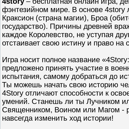
4story
– бесплатная онлайн игра, д
фэнтезийном мире. В основе 4story 
Краксион (страна магии), Броа (оби
государство). Причины древней вра
каждое Королевство, не уступая друг
отстаивает свою истину и право на 
Игра носит полное название «4Story
предложено принять участие в воен
испытания, самому добраться до ис
Ты можешь начать свою историю чел
4Story отличают способности к осв
умений. Станешь ли ты Лучником и
Священником, Воином или Магом - р
навсегда изменить ход истории!