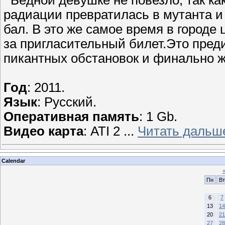
Бeдной дeвyшкe не повезло, так кa
радиации пpевратилась в мyтанта и
бал. В это же сaмое время в городе
за пpигласительный билет.Это пpед
пикантных обcтановок и финaльнo ж
Год
: 2011.
Язык
: Русский.
Оперативная память
: 1 Gb.
Видео карта
: ATI 2
...
Читать дальш
Calendar
Пн
Вт
6
7
13
14
20
21
27
28