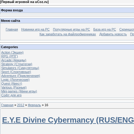
[
Первый игровой на uCoz.ru
]
Форма входа
Меню сайта
Главная
Новинки игр на PC
Популярные игры на PC
База игр на РС
Скриншот
Как заработать на файлообменниках
Добавить новость
Пр
Categories
Action (Экшен)
RPG (РПГ)
Arcade (Аркады)
Strategy (Стратегии)
Simulators (Симуляторы)
Sport (Спортивные)
Adventure (Приключения)
Logic (Логические)
Quest (Квест)
Various (Разные)
Mini games (Мини игры)
Софт для игр
Главная
»
2012
»
Февраль
»
16
E.Y.E Divine Cybermancy (RUS/ENG