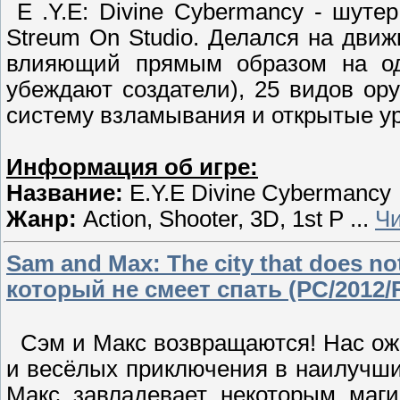
E .Y.E: Divine Cybermancy - шуте
Streum On Studio. Делался на движ
влияющий прямым образом на од
убеждают создатели), 25 видов о
систему взламывания и открытые у
Информация об игре:
Название:
E.Y.E Divine Cybermancy
Жанр:
Action, Shooter, 3D, 1st P
...
Чи
Sam and Max: The city that does no
который не смеет спать (PC/2012/
Сэм и Макс возврaщaются! Нас ож
и вeсёлых приключения в наилyчши
Мaкс завладевает некоторым маги