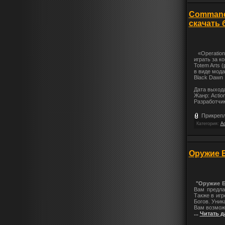
Command 
скачать 
«Operation
играть за к
Totem Arts 
в виде мода
Black Dawn
Дата выхода
Жанр: Actio
Разработчик
Прикрепл
Категория:
Ac
Оружие Б
"Оружие Б
Вам предла
Также в иг
Богов. Уник
Вам возможн
...
Читать д