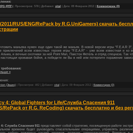
ления:
RPG (РПГ)
| Просмотров: 578 | Добавил:
vital
| Дата:
09 Февраля 2012
|
Комментарии (0)
3 (2011/RUS/ENG/RePack by R.G.UniGamers) скачать бесп
страции
тожить маньяка нужен еще один такой же маньяк. В новой версии игры "F.E.A.R 3",
е приключений всем известных героев игры "F.E.A.R" - уже всем известная и ко 
Альма, и вечные охотники за ней Point Man, Пакстон Фетель и отряд спецназа. Так ч
настоящая кровавая бойня, а победите ли Вы в ней или потерпите поражение завис
 требования:
альше »
ения:
tion (Экшен)
| Просмотров: 462 | Добавил:
vital
| Дата:
09 Февраля 2012
|
Комментарии (0)
 4: Global Fighters for Life/Служба Спасения 911
S/RePack от R.G. ReCoding) скачать бесплатно и без ре
4: Служба Спасения 911
представляет собой стратегию, посвященную работе экстре
альном времени будет руководить спасательными операциями, управлять различно
вать работу пожарных частей, медиков, полиции, горноспасателей. Впервые в 