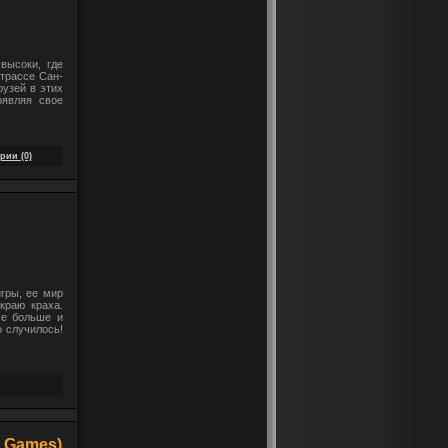
 высоки, где
трассе Сан-
рузей в этих
оявляя свое
рии (0)
игры, ее мир
краю краха.
се больше и
о случилось!
d Games)