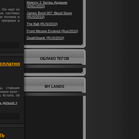
Majesty 2: Битвы Ардании
(ENG/2010)
. Он черт из
James Bond 007: Blood Stone
ные системы
(RUS/2010)
я техника и
 призрака и
The Ball (RUS/2010)
Front Mission Evolved (Rus/2010)
DeathSpank (RUS/2010)
ОБЛАКО ТЕГОВ
есплатно
MY LANDS
ы, ставшие
ваши руки -
. Кстати, об
ь дальше »
ть