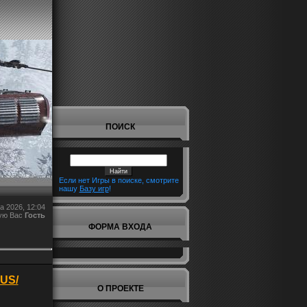
ПОИСК
Если нет Игры в поиске, смотрите
нашу
Базу игр
!
а 2026, 12:04
ую Вас
Гость
ФОРМА ВХОДА
RUS/
О ПРОЕКТЕ