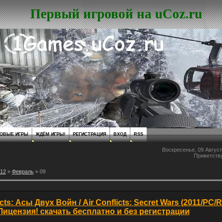
Первый игровой на uCoz.ru
ОВЫЕ ИГРЫ
ЖДЁМ ИГРЫ!
РЕГИСТРАЦИЯ
ВХОД
RSS
Воскресенье, 09 Август
Приветств
12
»
Февраль
»
09
icts: Асы Двух Войн / Air Conflicts: Secret Wars (2011/PC/
Лицензия! скачать бесплатно и без регистрации