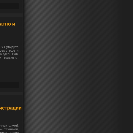
латно и
 Вы увидите
всему еще и
то здесь Вам
ит только от
гистрации
нных служб.
й техникой,
играх серии