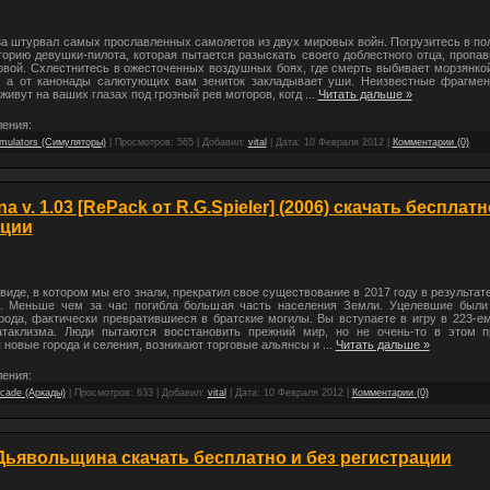
а штурвал самых прославленных самолетов из двух мировых войн. Погрузитесь в по
орию девушки-пилота, которая пытается разыскать своего доблестного отца, пропа
овой. Схлестнитесь в ожесточенных воздушных боях, где смерть выбивает морзянко
, а от канонады салютующих вам зениток закладывает уши. Неизвестные фрагме
живут на ваших глазах под грозный рев моторов, когд
...
Читать дальше »
ения:
mulators (Симуляторы)
| Просмотров: 565 | Добавил:
vital
| Дата:
10 Февраля 2012
|
Комментарии (0)
a v. 1.03 [RePack от R.G.Spieler] (2006) скачать бесплатн
ации
иде, в котором мы его знали, прекратил свое существование в 2017 году в результат
. Меньше чем за час погибла большая часть населения Земли. Уцелевшие был
рода, фактически превратившиеся в братские могилы. Вы вступаете в игру в 223-е
атаклизма. Люди пытаются восстановить прежний мир, но не очень-то в этом п
новые города и селения, возникают торговые альянсы и
...
Читать дальше »
ения:
cade (Аркады)
| Просмотров: 633 | Добавил:
vital
| Дата:
10 Февраля 2012
|
Комментарии (0)
: Дьявольщина скачать бесплатно и без регистрации