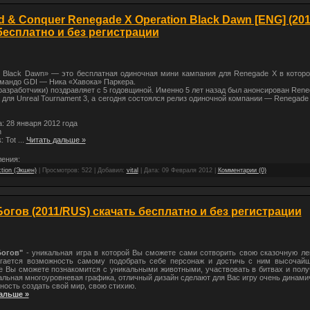
& Conquer Renegade X Operation Black Dawn [ENG] (201
бесплатно и без регистрации
 Black Dawn» — это бесплатная одиночная мини кампания для Renegade X в которо
омандо GDI — Ника «Хавока» Паркера.
(разработчики) поздравляет с 5 годовщиной. Именно 5 лет назад был анонсирован Rene
 для Unreal Tournament 3, а сегодня состоялся релиз одиночной компании — Renegade 
: 28 января 2012 года
n
: Tot
...
Читать дальше »
ения:
tion (Экшен)
| Просмотров: 522 | Добавил:
vital
| Дата:
09 Февраля 2012
|
Комментарии (0)
огов (2011/RUS) скачать бесплатно и без регистрации
огов"
- уникальная игра в которой Вы сможете сами сотворить свою сказочную лег
гается возможность самому подобрать себе персонаж и достичь с ним высочайш
ре Вы сможете познакомится с уникальными животными, участвовать в битвах и полу
альная многоуровневая графика, отличный дизайн сделают для Вас игру очень динами
ость создать свой мир, свою стихию.
альше »