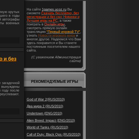
На сайте
1games.ucoz.ru
Вы
лную крутых
сможете
Скачать бесплатно, без
вшего в годы
регистрации и без смс Новинки и
й автографы
Лучшие игры на PC
, а также
нты военных
поиграть в
Онлайн игры
,
смотреть прямую онлайн
трансляцию
"Первый игровой TV"
,
узнать
Новости игрового мира
и
многое другое. Надеемся что Вам
здесь понравится и Вы станете
постоянным посетителем нашего
сайта.
(С уважением Администрация
о и без
сайта)
РЕКОМЕНДУЕМЫЕ ИГРЫ
е загадочной
и вынуждены
м году после
реуспевают.
God of War 2(RUS/2010)
Два мира 2 (RUS/2010)
Undertown (ENG/2010)
Alien Breed: Impact (ENG/2010)
World of Tanks (RUS/2010)
Call of Duty: Black Ops (RUS/2010)