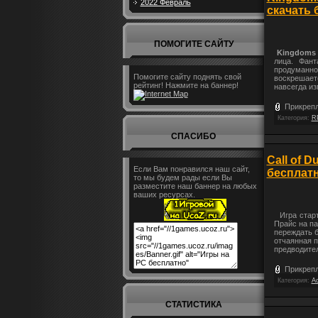
2022 Февраль
скачать 
ПОМОГИТЕ САЙТУ
Kingdoms o
лица. Фан
продуманной
Помогите сайту поднять свой
воскрешаетс
рейтинг! Нажмите на баннер!
навсегда из
Прикрепл
Категория:
R
СПАСИБО
Call of D
Если Вам понравился наш сайт,
бесплатн
то мы будем рады если Вы
разместите наш баннер на любых
ваших ресурсах.
Игра старт
Прайс на п
переждать б
отчаянная п
предводите
Прикрепл
Категория:
Ac
СТАТИСТИКА