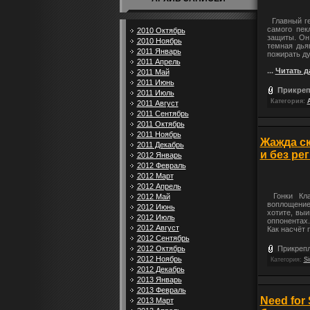
Главный гер
самого пек
2010 Октябрь
защиты. Он
2010 Ноябрь
темная дья
2011 Январь
пожирать д
2011 Апрель
...
Читать д
2011 Май
2011 Июнь
Прикреп
2011 Июль
Категория:
2011 Август
2011 Сентябрь
2011 Октябрь
2011 Ноябрь
Жажда ск
2011 Декабрь
и без ре
2012 Январь
2012 Февраль
2012 Март
2012 Апрель
Гонки Кла
2012 Май
воплощение
2012 Июнь
хотите, выи
2012 Июль
оппонентах.
2012 Август
Как насчёт 
2012 Сентябрь
2012 Октябрь
Прикрепл
2012 Ноябрь
Категория:
Si
2012 Декабрь
2013 Январь
2013 Февраль
Need for 
2013 Март