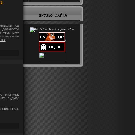
ез
ДРУЗЬЯ САЙТА
делишки под
о должности
го «темным»
ной картинки
ше »
/
о геймплея.
шить судьбу
ективны как