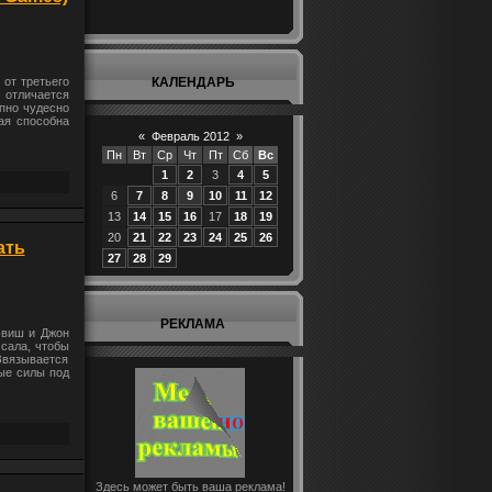
КАЛЕНДАРЬ
от третьего
отличается
апно чудесно
рая способна
«
Февраль 2012
»
Пн
Вт
Ср
Чт
Пт
Сб
Вс
1
2
3
4
5
6
7
8
9
10
11
12
13
14
15
16
17
18
19
20
21
22
23
24
25
26
ать
27
28
29
РЕКЛАМА
эвиш и Джон
сала, чтобы
 Звязывается
ные силы под
Здесь может быть ваша реклама!