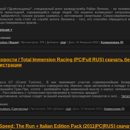
ой \"Дьявольщины\", специальный агент разведслужбы Райан Леннокс, - не человек
ла преисподней, скрывающийся среди людей. Он играючи взламывает хитроум
 забавляется, голыми руками сражаясь с ничтожными смертными. Сверхсовременна
вольская сила стоят на службе агента Леннокса - того, кто способен обращаться в
уши поверженных врагов...
альше »
ления:
Action (Экшен)
| Просмотров: 575 | Добавил:
vital
| Дата:
10 Февраля 2012
|
Комментарии (0)
орости / Total Immersion Racing (PC/Full RUS) скачать б
гистрации
сса GT (Grand Turismo)... В них принимают участие современнейшие болид
м новаторства и технического совершенства. Именно такие автомобили и попадут в 
грывайте Гран-При, хотите - разбивайте чудо инженерной мысли о корпус оппонента
.. Расслабились с туповатыми противниками в гоночных аркадах?
противников, которые следят за вашей манерой прохождения поворотов и зате
...
Читат
ения:
mulators (Симуляторы)
| Просмотров: 549 | Добавил:
vital
| Дата:
10 Февраля 2012
|
Комментарии (0)
Speed: The Run + Italian Edition Pack (2011|PC|RUS) скача