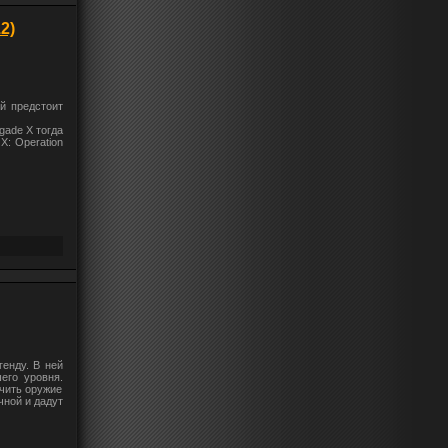
2)
й предстоит
gade X тогда
X: Operation
енду. В ней
его уровня.
чить оружие
чной и дадут