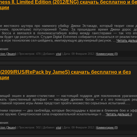
ess II. Limited Edition (2012/ENG) скачать бесплатно и б
ации
е жестокого шутера про наемного убийцу Джеки Эстакадо, который творит свои 
очнее, проклятьем) потусторонней Тьмы. За прошедшее время Джеки дорос д
 босса и ввязался в полномасштабную войну между гангстерами — так что е
м будет где разгуляться. Студия Digital Extremes собирается отказаться от реалистич
ь в игре технологию сел-шейдинга, имитирующую двухмерный рисунок.
...
Читать даль
ения:
tion (Экшен)
| Просмотров: 476 | Добавил:
vital
| Дата:
09 Февраля 2012
|
Комментарии (0)
 (2009/RUS/RePack by JameS) скачать бесплатно и без
ации
щий экшен в аниме-стилистике — настоящий подарок для поклонников ураганног
кать таинственный артефакт — наследие древних богов — и с его помощью ре
 главной героине игры Аюми предстоит пройти множество серьезных испытаний…..
тники героини — два ганблейда, которые беспощадны к врагам в ближнем бою и эфф
ное оружие. Смертоносная сила очаровательной искательницы п
...
Читать дальше »
ения:
tion (Экшен)
| Просмотров: 502 | Добавил:
vital
| Дата:
09 Февраля 2012
|
Комментарии (0)