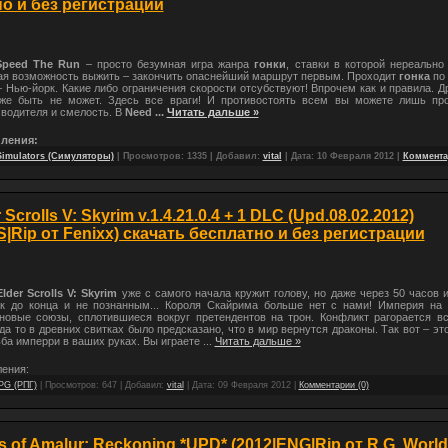
о и без регистрации
Speed The Run
– просто безумная игра жанра
гонки
, ставки в которой нереально
ая возможность выжить – закончить опаснейший маршрут первым. Проходит
гонка
по 
 Нью-йорк. Какие либо ограничения скорости отсубствуют! Впрочем как и правила. Д
 же быть не может. Здесь все враги! И противостоять всем вы можете лишь пр
водителя и смелость. В
Need
...
Читать дальше »
ления:
Simulators (Симуляторы)
| Просмотров: 1335 | Добавил:
vital
| Дата:
10 Февраля 2012
|
Коммента
 Scrolls V: Skyrim v.1.4.21.0.4 + 1 DLC (Upd.08.02.2012)
S|Rip от Fenixx) скачать бесплатно и без регистрации
der Scrolls V: Skyrim
уже с самого начала кружит голову, но даже через 50 часов 
ак до конца и не познанным... Короля Скайрима больше нет с нами! Империя на 
новые союзы, сплотившиеся вокруг претендентов на трон. Конфликт рагорается в
да то в древних свитках было предсказано, что в мир вернутся драконы. Так вот – эт
ба имперри в ваших руках. Вы играете
...
Читать дальше »
ения:
PG (РПГ)
| Просмотров: 647 | Добавил:
vital
| Дата:
09 Февраля 2012
|
Комментарии (0)
 of Amalur: Reckoning *UPD* (2012|ENG|Rip от R.G. Worl