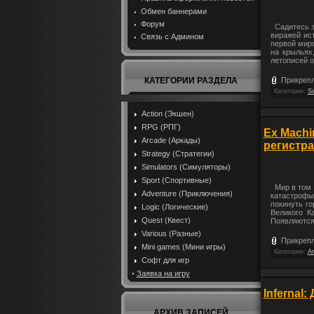
Обмен баннерами
Форум
Садитесь з
виражей ист
Связь с Админом
первой мир
на крыльях
летописей о
КАТЕГОРИИ РАЗДЕЛА
Прикрепл
Категория:
Si
Action (Экшен)
RPG (РПГ)
Ex Machin
Arcade (Аркады)
регистр
Strategy (Стратегии)
Simulators (Симуляторы)
Sport (Спортивные)
Мир в том в
Adventure (Приключения)
катастрофы
покинуть го
Logic (Логические)
Великого К
Quest (Квест)
Появляются 
Various (Разные)
Прикрепл
Mini games (Мини игры)
Категория:
Ar
Софт для игр
•
Заявка на игру
Infernal
АРХИВ ЗАПИСЕЙ