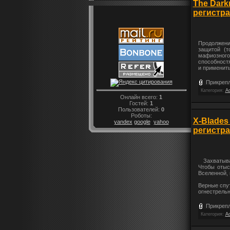
The Darkn
регистр
Продолжени
защитой (т
мафиозного
способностя
и применит
Прикрепл
Категория:
Ac
Онлайн всего:
1
Гостей:
1
Пользователей:
0
Роботы:
X-Blades
yandex
google
yahoo
регистр
Захватываю
Чтобы отыс
Вселенной,
Верные спу
огнестрель
Прикрепл
Категория:
Ac