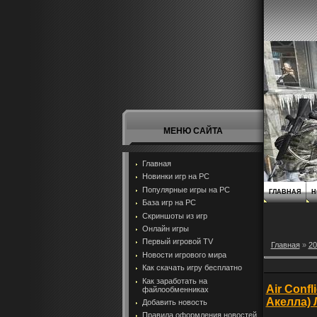
МЕНЮ САЙТА
Главная
Новинки игр на PC
Популярные игры на PC
ГЛАВНАЯ
Н
База игр на РС
Скриншоты из игр
Онлайн игры
Первый игровой TV
Главная
»
20
Новости игрового мира
Как скачать игру бесплатно
Как заработать на
Air Confl
файлообменниках
Акелла) 
Добавить новость
Правила оформления новостей