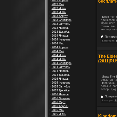
2013 Апрель
бесплатн
2013 Май
2013 Июнь
2013 Июль
2013 Август
Need for 
2013 Сентябрь
единственн
Франциско –
2013 Октябрь
гонках так
2013 Ноябрь
мастерство 
2013 Декабрь
2014 Январь
Прикреп
2014 Февраль
Категория:
2014 Март
2014 Апрель
2014 Май
2014 Июнь
The Elder
2014 Июль
(2011|RU
2014 Сентябрь
2014 Октябрь
2014 Ноябрь
2014 Декабрь
Игра The El
2015 Январь
остается т
2015 Февраль
Появились 
больше. Ког
2015 Октябрь
Теперь судь
2015 Декабрь
2016 Январь
Прикрепл
2016 Февраль
Категория:
R
2016 Март
2016 Апрель
2016 Май
2016 Июнь
Kingdoms