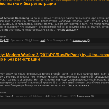
бесплатно и без регистрации
f Amalur: Reckoning
на данный момент пожалуй самая динамичная игра-сражение 
тазийную вселенную детально проработали исследуя игровой мир, отчего
игра
 системой и проработкой каждой мелочи. Сюжет начинается с того, что герой внез
я, и выясняет, что обладает непостежимой тайной и безумно опасной магией, кото
менить этот мир. Множество различных ра
...
Читать дальше »
ения:
PG (РПГ)
| Просмотров: 510 | Добавил:
vital
| Дата:
09 Февраля 2012
|
Комментарии (0)
uty: Modern Warfare 3 (2011/PC/Rus/RePack) by -Ultra- скач
о и без регистрации
ует сразу же после финальных титров второй части. Раненные капитан Джон МакТ
ару с русским информантом по имени Николай отправляются в индийский город Дарам
урю и зализать свои раны. Но там их настигают люди ультранационалиста Макарова.
ерестрелка с погоней и пролитой кровью. В этот же самый момент российские воен
льством Владимира Макарова начинают наступател
...
Читать дальше »
ения:
tion (Экшен)
| Просмотров: 565 | Добавил:
vital
| Дата:
09 Февраля 2012
|
Комментарии (0)