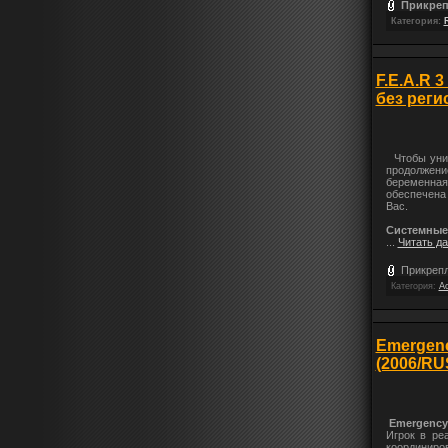
Прикреп
Категория:
F.E.A.R 
без реги
Чтобы унич
продолжени
беременная 
обеспечена 
Вас.
Системные
...
Читать д
Прикрепл
Категория:
Ac
Emergency
(2006/RU
Emergency 
Игрок в ре
координиро