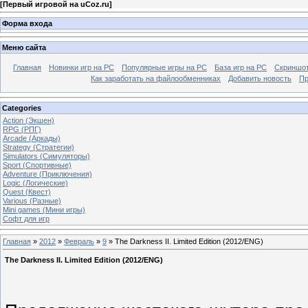
[
Первый игровой на uCoz.ru
]
Форма входа
Меню сайта
Главная
Новинки игр на PC
Популярные игры на PC
База игр на РС
Скриншот
Как заработать на файлообменниках
Добавить новость
Пр
Categories
Action (Экшен)
RPG (РПГ)
Arcade (Аркады)
Strategy (Стратегии)
Simulators (Симуляторы)
Sport (Спортивные)
Adventure (Приключения)
Logic (Логические)
Quest (Квест)
Various (Разные)
Mini games (Мини игры)
Софт для игр
Главная
»
2012
»
Февраль
»
9
» The Darkness II. Limited Edition (2012/ENG)
The Darkness II. Limited Edition (2012/ENG)