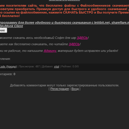
ем посетителям сайта, что бесплатно файлы с Файлообменников скачивают
советуем приобретать Премиум доступ для быстрого и удобного скачивания! 
по ссылке на файлообменник, нажмите СКАЧАТЬ БЫСТРО и Вы получите Преми
й бесплатно!
рограмму для более удобного и быстрого скачивания с letitbit.net, shareflare.ne
 SkyMonk Client
 можете скачать весь необходимый Софт для игр
ЗДЕСЬ
!
наете как бесплатно скачивать, то читайте
ЗДЕСЬ
!
ки не рабочие, то напишите
Админу
, материал будет исправлен или удалён!
пления:
cade (Аркады)
|
Просмотров
: 487 |
Добавил
:
vital
|
Рейтинг
:
0.0
/
0
нтариев
:
0
Добавлять комментарии могут только зарегистрированные пользователи.
[
Регистрация
|
Вход
]