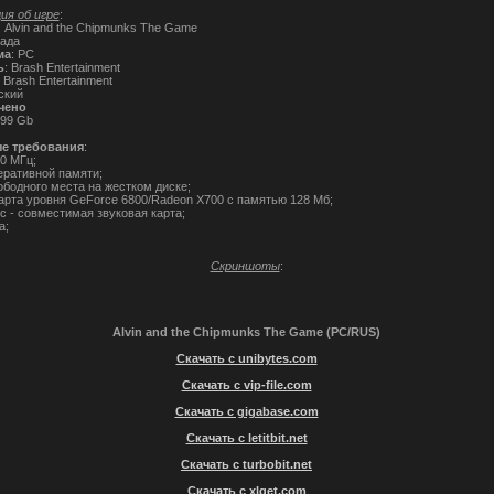
я об игре
:
: Alvin and the Chipmunks The Game
када
ма
: PC
ь
: Brash Entertainment
: Brash Entertainment
ский
чено
.99 Gb
е требования
:
0 МГц;
еративной памяти;
ободного места на жестком диске;
арта уровня GeForce 6800/Radeon X700 с памятью 128 Мб;
0c - совместимая звуковая карта;
а;
Скриншоты
:
Alvin and the Chipmunks The Game (PC/RUS)
Скачать с unibytes.com
Скачать с vip-file.com
Скачать с gigabase.com
Скачать с letitbit.net
Скачать с turbobit.net
Скачать с xlget.com