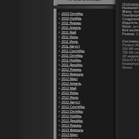
Информаци
Название
Жанр
: Ар
2010 Октябрь
Платфор
2010 Ноябрь
Создател
Издатель
2011 Январь
Язык
: рус
2011 Апрель
Всё вклю
2011 Май
Размер
: 0
2011 Июнь
Cистемны
2011 Июль
Pentium 80
2011 Август
256 Мб оп
2011 Сентябрь
700 Мб св
2011 Октябрь
3D видеок
DirectX 9.
2011 Ноябрь
Клавиатур
2011 Декабрь
Мышь.
2012 Январь
2012 Февраль
2012 Март
2012 Апрель
2012 Май
2012 Июнь
2012 Июль
2012 Август
2012 Сентябрь
2012 Октябрь
2012 Ноябрь
2012 Декабрь
2013 Январь
2013 Февраль
2013 Март