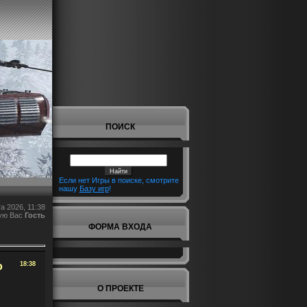
ПОИСК
Если нет Игры в поиске, смотрите
нашу
Базу игр
!
а 2026, 11:38
ую Вас
Гость
ФОРМА ВХОДА
о
18:38
О ПРОЕКТЕ