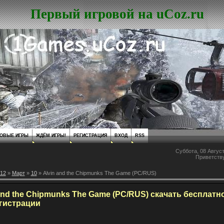
Первый игровой на uCoz.ru
ОВЫЕ ИГРЫ
ЖДЁМ ИГРЫ!
РЕГИСТРАЦИЯ
ВХОД
RSS
Суббота, 08 Август
Приветств
12
»
Март
»
10
» Alvin and the Chipmunks The Game (PC/RUS)
and the Chipmunks The Game (PC/RUS) скачать бесплатн
егистрации