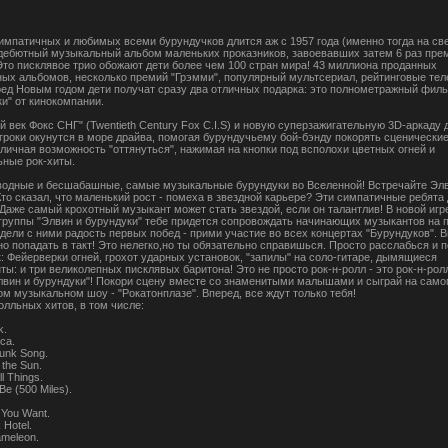
импатичных и любимых всеми бурундучков длится аж с 1957 года (именно тогда на св
дебютный музыкальный альбом маленьких проказников, завоевавших затем 6 раз пре
Это писклявое трио обожают дети более чем 100 стран мира! 43 миллиона проданных
ых альбомов, несколько премий "Грэмми", популярный мультсериал, рейтинговые тел
ед Новым годом дети получат сразу два отличных подарка: это полнометражный фил
и" от кинокомпании.
 век Фокс СНГ" (Twentieth Century Fox C.I.S) и новую суперзажигательную 3D-аркаду 
 Игроки окунутся в море драйва, помогая бурундучьему бой-бэнду покорять сценически
тличная возможность "оттянуться", нажимая на кнопки под всполохи цветных огней и
ьные рок-хиты.
одные и бесшабашные, самые музыкальные бурундуки во Вселенной! Встречайте Элв
Кто сказал, что маленький рост - помеха в звездной карьере? Эти симпатичные ребята
 Даже самый крохотный музыкант может стать звездой, если он талантлив! В новой игр
группы "Элвин и бурундуки" тебе придется сопровождать начинающих музыкантов на п
здели с ними радость первых побед - прими участие во всех концертах "Бурундуков". 
но попадать в такт! Это нелегко,но ты обязательно справишься. Просто расслабься и 
к: Фейерверки огней, грохот ударных установок, "запилы" на соло-гитаре, дымящиеся
ы: и три великолепных писклявых баритона! Это не просто рок-н-ролл - это рок-н-рол
лвин и бурундуки"! Покори сцену вместе со знаменитыми малышами и сыграй на само
ом музыкальном шоу - "Рокатонплазе". Вперед, все ждут только тебя!
олльных хитов, в том числе:
k.
ca.
unk Song.
 the Sun.
ll Things.
Be (500 Miles).
 You Want.
 Hotel.
meleon.