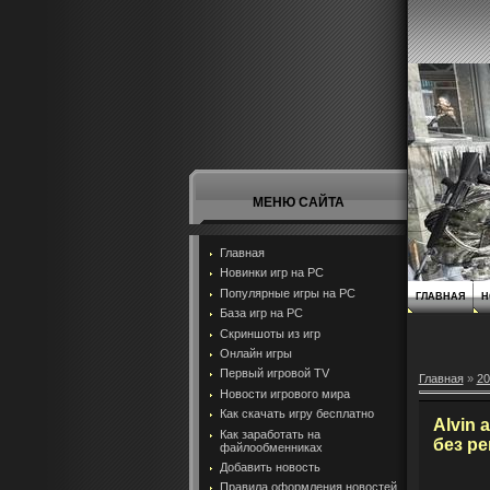
МЕНЮ САЙТА
Главная
Новинки игр на PC
Популярные игры на PC
ГЛАВНАЯ
Н
База игр на РС
Скриншоты из игр
Онлайн игры
Первый игровой TV
Главная
»
20
Новости игрового мира
Как скачать игру бесплатно
Alvin 
Как заработать на
без р
файлообменниках
Добавить новость
Правила оформления новостей