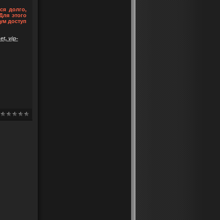
ся долго,
Для этого
ум доступ
t, vip-