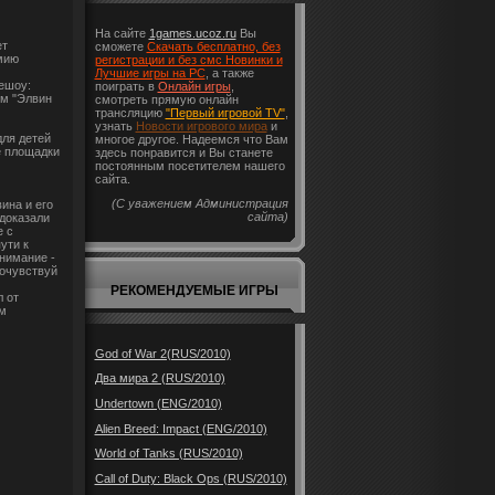
На сайте
1games.ucoz.ru
Вы
ет
сможете
Скачать бесплатно, без
мию
регистрации и без смс Новинки и
Лучшие игры на PC
, а также
ешоу:
поиграть в
Онлайн игры
,
ьм "Элвин
смотреть прямую онлайн
трансляцию
"Первый игровой TV"
,
узнать
Новости игрового мира
и
для детей
многое другое. Надеемся что Вам
е площадки
здесь понравится и Вы станете
постоянным посетителем нашего
сайта.
(С уважением Администрация
ина и его
сайта)
 доказали
е с
ути к
Внимание -
почувствуй
РЕКОМЕНДУЕМЫЕ ИГРЫ
л от
м
God of War 2(RUS/2010)
Два мира 2 (RUS/2010)
Undertown (ENG/2010)
Alien Breed: Impact (ENG/2010)
World of Tanks (RUS/2010)
Call of Duty: Black Ops (RUS/2010)