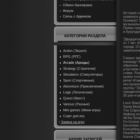
Обмен баннерами
Форум
История с
Связь с Админом
появился 
Грэмми)! 
музыкальн
Прямо пер
и бурундук
КАТЕГОРИИ РАЗДЕЛА
"Двадцатый
от 7 лет.
города. О
зажигател
Action (Экшен)
RPG (РПГ)
Самые зав
команду! 
Arcade (Аркады)
обратное.
Strategy (Стратегии)
участием 
славе. Ра
Simulators (Симуляторы)
нужно точ
ритм! Ита
Sport (Спортивные)
инструмент
Adventure (Приключения)
группы "Э
грандиозн
Logic (Логические)
30 рок-н-р
Quest (Квест)
Love Shac
Various (Разные)
Santa Moni
Mini games (Мини игры)
The Chipm
Walking on
Софт для игр
All the Sma
I'm Gonna 
•
Заявка на игру
December.
Everything
Heartbreak
Karma Cha
АРХИВ ЗАПИСЕЙ