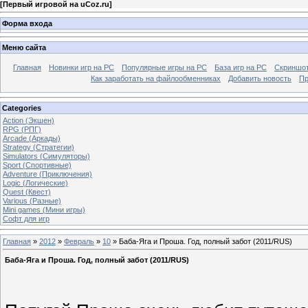
[
Первый игровой на uCoz.ru
]
Форма входа
Меню сайта
Главная
Новинки игр на PC
Популярные игры на PC
База игр на РС
Скриншот
Как заработать на файлообменниках
Добавить новость
Пр
Categories
Action (Экшен)
RPG (РПГ)
Arcade (Аркады)
Strategy (Стратегии)
Simulators (Симуляторы)
Sport (Спортивные)
Adventure (Приключения)
Logic (Логические)
Quest (Квест)
Various (Разные)
Mini games (Мини игры)
Софт для игр
Главная
»
2012
»
Февраль
»
10
» Баба-Яга и Проша. Год, полный забот (2011/RUS)
Баба-Яга и Проша. Год, полный забот (2011/RUS)