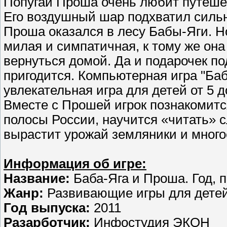
Попугай Проша очень любит путешест
Его воздушный шар подхватил сильны
Проша оказался в лесу Бабы-Яги. Н
милая и симпатичная, к тому же он
вернуться домой. Да и подарочек п
пригодится. Компьютерная игра "Баб
увлекательная игра для детей от 5
Вместе с Прошей игрок познакомитс
полосы России, научится «читать» с
вырастит урожай земляники и много
Информация об игре:
Название:
Баба-Яга и Проша. Год, 
Жанр:
Развивающие игры для дете
Год выпуска:
2011
Разарботчик:
Инфостудия ЭКОН