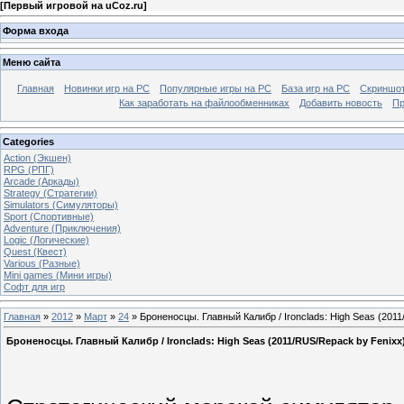
[
Первый игровой на uCoz.ru
]
Форма входа
Меню сайта
Главная
Новинки игр на PC
Популярные игры на PC
База игр на РС
Скриншот
Как заработать на файлообменниках
Добавить новость
Пр
Categories
Action (Экшен)
RPG (РПГ)
Arcade (Аркады)
Strategy (Стратегии)
Simulators (Симуляторы)
Sport (Спортивные)
Adventure (Приключения)
Logic (Логические)
Quest (Квест)
Various (Разные)
Mini games (Мини игры)
Софт для игр
Главная
»
2012
»
Март
»
24
» Броненосцы. Главный Калибр / Ironclads: High Seas (201
Броненосцы. Главный Калибр / Ironclads: High Seas (2011/RUS/Repack by Fenixx