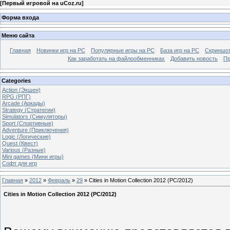
[
Первый игровой на uCoz.ru
]
Форма входа
Меню сайта
Главная
Новинки игр на PC
Популярные игры на PC
База игр на РС
Скриншот
Как заработать на файлообменниках
Добавить новость
Пр
Categories
Action (Экшен)
RPG (РПГ)
Arcade (Аркады)
Strategy (Стратегии)
Simulators (Симуляторы)
Sport (Спортивные)
Adventure (Приключения)
Logic (Логические)
Quest (Квест)
Various (Разные)
Mini games (Мини игры)
Софт для игр
Главная
»
2012
»
Февраль
»
29
» Cities in Motion Collection 2012 (PC/2012)
Cities in Motion Collection 2012 (PC/2012)