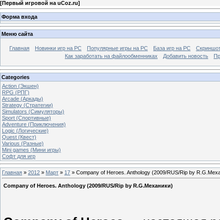
[
Первый игровой на uCoz.ru
]
Форма входа
Меню сайта
Главная
Новинки игр на PC
Популярные игры на PC
База игр на РС
Скриншот
Как заработать на файлообменниках
Добавить новость
Пр
Categories
Action (Экшен)
RPG (РПГ)
Arcade (Аркады)
Strategy (Стратегии)
Simulators (Симуляторы)
Sport (Спортивные)
Adventure (Приключения)
Logic (Логические)
Quest (Квест)
Various (Разные)
Mini games (Мини игры)
Софт для игр
Главная
»
2012
»
Март
»
17
» Company of Heroes. Anthology (2009/RUS/Rip by R.G.Мех
Company of Heroes. Anthology (2009/RUS/Rip by R.G.Механики)