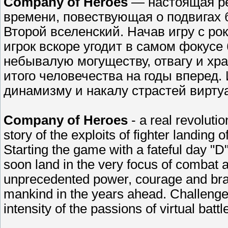
Company of Heroes
— настоящая ре
времени, повествующая о подвигах
Второй вселенский. Начав игру с ро
игрок вскоре угодит в самом фокус
небывалую могуществу, отвагу и хр
итого человечества на годы вперед
динамизму и накалу страстей вирту
Company of Heroes
- a real revolutio
story of the exploits of fighter landin
Starting the game with a fateful day "
soon land in the very focus of combat 
unprecedented power, courage and brav
mankind in the years ahead. Challeng
intensity of the passions of virtual battl