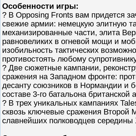
Особенности игры:
? В Opposing Fronts вам придется з
свежие армии: немецкую элитную т
механизированные части, элита Вер
равновеликих в огневой мощи и моб
изобильность тактических возможно
противостоять любому супротивнику
? Две сюжетные кампании, реконст
сражения на Западном фронте: прот
десанту союзников в Нормандии и б
составе 3-го батальона британской 
? В трех уникальных кампаниях Tales
сквозь ключевые сражения Второй М
славнейших полководцев середины 