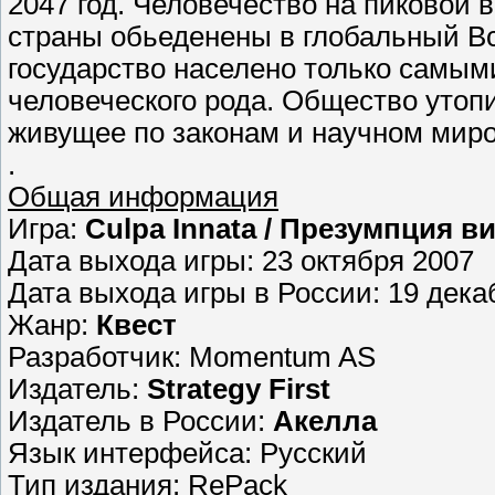
2047 год. Человечество на пиковой 
страны обьеденены в глобальный В
государство населено только самы
человеческого рода. Общество утоп
живущее по законам и научном миро
.
Общая информация
Игра:
Culpa Innata / Презумпция 
Дата выхода игры: 23 октября 2007
Дата выхода игры в России: 19 дека
Жанр:
Квест
Разработчик: Momentum AS
Издатель:
Strategy First
Издатель в России:
Акелла
Язык интерфейса: Русский
Тип издания: RePack