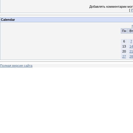
Добавлять комментарии могу
[
Р
Calendar
Пн
Вт
6
7
13
14
20
21
27
28
Полная версия сайта