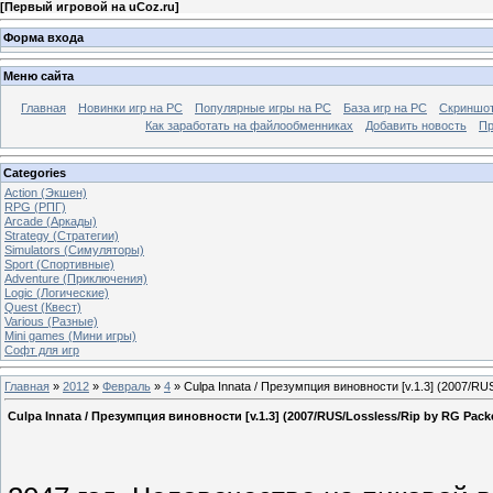
[
Первый игровой на uCoz.ru
]
Форма входа
Меню сайта
Главная
Новинки игр на PC
Популярные игры на PC
База игр на РС
Скриншот
Как заработать на файлообменниках
Добавить новость
Пр
Categories
Action (Экшен)
RPG (РПГ)
Arcade (Аркады)
Strategy (Стратегии)
Simulators (Симуляторы)
Sport (Спортивные)
Adventure (Приключения)
Logic (Логические)
Quest (Квест)
Various (Разные)
Mini games (Мини игры)
Софт для игр
Главная
»
2012
»
Февраль
»
4
» Culpa Innata / Презумпция виновности [v.1.3] (2007/RU
Culpa Innata / Презумпция виновности [v.1.3] (2007/RUS/Lossless/Rip by RG Pack