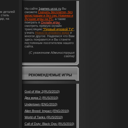
На сайте
1games.ucoz.ru
Вы
ом деталей
сможете
Скачать бесплатно, без
 стиль
регистрации и без смс Новинки и
ар, на
Лучшие игры на PC
, а также
поиграть в
Онлайн игры
,
смотреть прямую онлайн
трансляцию
"Первый игровой TV"
,
узнать
Новости игрового мира
и
многое другое. Надеемся что Вам
здесь понравится и Вы станете
постоянным посетителем нашего
сайта.
(С уважением Администрация
сайта)
РЕКОМЕНДУЕМЫЕ ИГРЫ
God of War 2(RUS/2010)
Два мира 2 (RUS/2010)
Undertown (ENG/2010)
Alien Breed: Impact (ENG/2010)
World of Tanks (RUS/2010)
Call of Duty: Black Ops (RUS/2010)