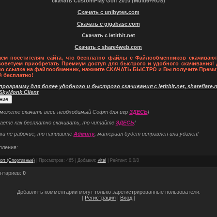
скачать CustomPlay Golf 2010 (Multi6+RUS)
Скачать с unibytes.com
Скачать с gigabase.com
Скачать с letitbit.net
Скачать с share4web.com
ем посетителям сайта, что бесплатно файлы с Файлообменников скачивают
советуем приобретать Премиум доступ для быстрого и удобного скачивания! 
по ссылке на файлообменник, нажмите СКАЧАТЬ БЫСТРО и Вы получите Преми
й бесплатно!
рограмму для более удобного и быстрого скачивания с letitbit.net, shareflare.ne
 SkyMonk Client
 можете скачать весь необходимый Софт для игр
ЗДЕСЬ
!
наете как бесплатно скачивать, то читайте
ЗДЕСЬ
!
ки не рабочие, то напишите
Админу
, материал будет исправлен или удалён!
пления:
ort (Спортивные)
|
Просмотров
: 465 |
Добавил
:
vital
|
Рейтинг
:
0.0
/
0
нтариев
:
0
Добавлять комментарии могут только зарегистрированные пользователи.
[
Регистрация
|
Вход
]