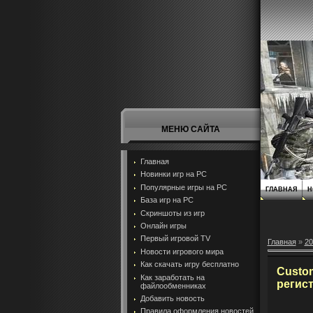
МЕНЮ САЙТА
Главная
Новинки игр на PC
Популярные игры на PC
ГЛАВНАЯ
Н
База игр на РС
Скриншоты из игр
Онлайн игры
Первый игровой TV
Главная
»
20
Новости игрового мира
Как скачать игру бесплатно
Custom
Как заработать на
регис
файлообменниках
Добавить новость
Правила оформления новостей