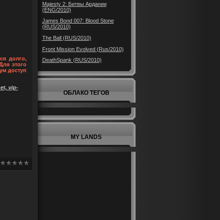
Majesty 2: Битвы Ардании
(ENG/2010)
James Bond 007: Blood Stone
(RUS/2010)
The Ball (RUS/2010)
Front Mission Evolved (Rus/2010)
ся долго,
DeathSpank (RUS/2010)
Для этого
ум доступ
t, vip-
ОБЛАКО ТЕГОВ
MY LANDS