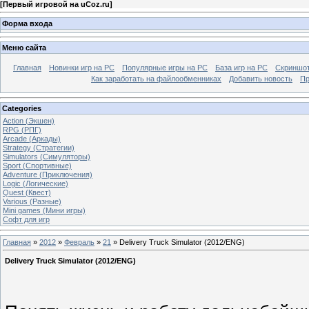
[
Первый игровой на uCoz.ru
]
Форма входа
Меню сайта
Главная
Новинки игр на PC
Популярные игры на PC
База игр на РС
Скриншот
Как заработать на файлообменниках
Добавить новость
Пр
Categories
Action (Экшен)
RPG (РПГ)
Arcade (Аркады)
Strategy (Стратегии)
Simulators (Симуляторы)
Sport (Спортивные)
Adventure (Приключения)
Logic (Логические)
Quest (Квест)
Various (Разные)
Mini games (Мини игры)
Софт для игр
Главная
»
2012
»
Февраль
»
21
» Delivery Truck Simulator (2012/ENG)
Delivery Truck Simulator (2012/ENG)