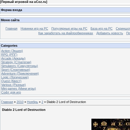
[
Первый игровой на uCoz.ru
]
Форма входа
Меню сайта
Главная
Новинки игр на PC
Популярные игры на PC
База игр на РС
Скриншот
Как заработать на файлообменниках
Добавить новость
Пр
Categories
Action (Экшен)
RPG (РПГ)
Arcade (Аркады)
Strategy (Стратегии)
Simulators (Симуляторы)
Sport (Спортивные)
Adventure (Приключения)
Logic (Логические)
Quest (Квест)
Various (Разные)
Mini games (Мини игры)
Софт для игр
Главная
»
2010
»
Ноябрь
»
2
» Diablo 2 Lord of Destruction
Diablo 2 Lord of Destruction