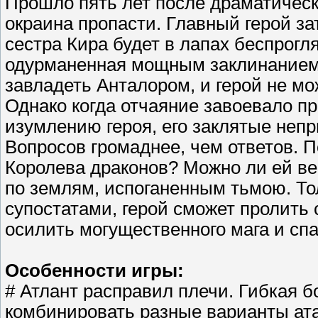
Прошло пять лет после драматическ
окраина пропасти. Главный герой за
сестра Кира будет в лапах беспрогл
одурманенная мощным заклинанием.
завладеть Анталором, и герой не мо
Однако когда отчаяние завоевало п
изумлению героя, его заклятые непр
Вопросов громаднее, чем ответов. 
Королева драконов? Можно ли ей ве
по землям, испоганенным тьмою. То
супостатами, герой сможет пролить 
осилить могущественного мага и спа
Особенности игры:
# Атлант расправил плечи. Гибкая 
комбинировать разные варианты ата