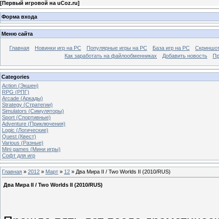
[
Первый игровой на uCoz.ru
]
Форма входа
Меню сайта
Главная
Новинки игр на PC
Популярные игры на PC
База игр на РС
Скриншот
Как заработать на файлообменниках
Добавить новость
Пр
Categories
Action (Экшен)
RPG (РПГ)
Arcade (Аркады)
Strategy (Стратегии)
Simulators (Симуляторы)
Sport (Спортивные)
Adventure (Приключения)
Logic (Логические)
Quest (Квест)
Various (Разные)
Mini games (Мини игры)
Софт для игр
Главная
»
2012
»
Март
»
12
» Два Мира II / Two Worlds II (2010/RUS)
Два Мира II / Two Worlds II (2010/RUS)