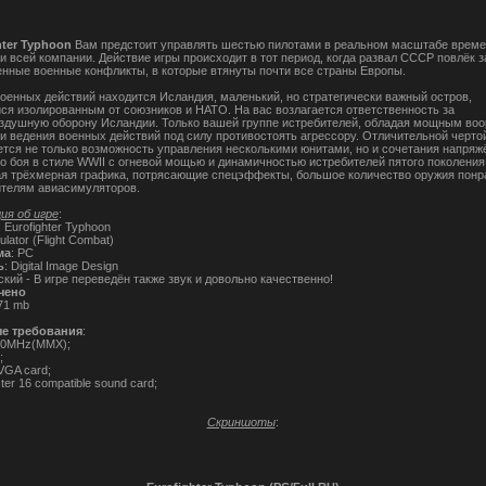
hter Typhoon
Вам предстоит управлять шестью пилотами в реальном масштабе време
и всей компании. Действие игры происходит в тот период, когда развал СССР повлёк з
нные военные конфликты, в которые втянуты почти все страны Европы.
военных действий находится Исландия, маленький, но стратегически важный остров,
ся изолированным от союзников и НАТО. На вас возлагается ответственность за
здушную оборону Исландии. Только вашей группе истребителей, обладая мощным во
и ведения военных действий под силу противостоять агрессору. Отличительной черто
ется не только возможность управления несколькими юнитами, но и сочетания напряж
о боя в стиле WWII с огневой мощью и динамичностью истребителей пятого поколения
я трёхмерная графика, потрясающие спецэффекты, большое количество оружия понр
телям авиасимуляторов.
я об игре
:
: Eurofighter Typhoon
ulator (Flight Combat)
ма
: PC
ь
: Digital Image Design
ский - В игре переведён также звук и довольно качественно!
чено
671 mb
е требования
:
00MHz(MMX);
;
VGA card;
ter 16 compatible sound card;
Скриншоты
: