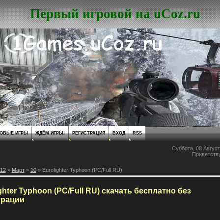
Первый игровой на uCoz.ru
ОВЫЕ ИГРЫ
ЖДЁМ ИГРЫ!
РЕГИСТРАЦИЯ
ВХОД
RSS
Суббота, 08 Август
Приветств
12
»
Март
»
10
» Eurofighter Typhoon (PC/Full RU)
ghter Typhoon (PC/Full RU) скачать бесплатно без
трации