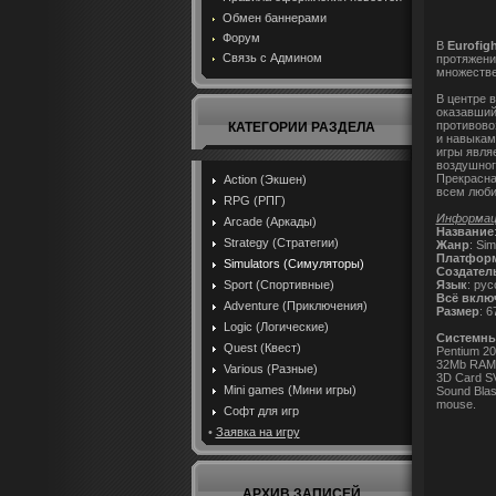
Обмен баннерами
Форум
В
Eurofig
Связь с Админом
протяжени
множестве
В центре 
оказавший
противово
КАТЕГОРИИ РАЗДЕЛА
и навыкам
игры явля
воздушног
Прекрасна
Action (Экшен)
всем люби
RPG (РПГ)
Информаци
Arcade (Аркады)
Название
Strategy (Стратегии)
Жанр
: Sim
Платфор
Simulators (Симуляторы)
Создател
Язык
: рус
Sport (Спортивные)
Всё вклю
Adventure (Приключения)
Размер
: 
Logic (Логические)
Cистемны
Quest (Квест)
Pentium 2
32Mb RAM
Various (Разные)
3D Card S
Mini games (Мини игры)
Sound Blas
mouse.
Софт для игр
•
Заявка на игру
АРХИВ ЗАПИСЕЙ