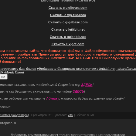
Eurofighter Typhoon (PC/Full RU)
Скачать с unibytes.com
Скачать с vip-file.com
Скачать с gigabase.com
Скачать с letitbit.net
Скачать с turbobit.net
Скачать с xlget.com
ем посетителям сайта, что бесплатно файлы с Файлообменников скачивают
советуем приобретать Премиум доступ для быстрого и удобного скачивания! 
по ссылке на файлообменник, нажмите СКАЧАТЬ БЫСТРО и Вы получите Преми
й бесплатно!
рограмму для более удобного и быстрого скачивания с letitbit.net, shareflare.ne
 SkyMonk Client
 можете скачать весь необходимый Софт для игр
ЗДЕСЬ
!
наете как бесплатно скачивать, то читайте
ЗДЕСЬ
!
ки не рабочие, то напишите
Админу
, материал будет исправлен или удалён!
пления:
mulators (Симуляторы)
|
Просмотров
: 511 |
Добавил
:
vital
|
Рейтинг
:
0.0
/
0
нтариев
:
0
Добавлять комментарии могут только зарегистрированные пользователи.