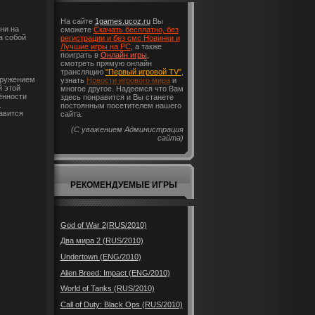
На сайте
1games.ucoz.ru
Вы
ни на
сможете
Скачать бесплатно, без
а собой
регистрации и без смс Новинки и
Лучшие игры на PC
, а также
поиграть в
Онлайн игры
,
смотреть прямую онлайн
трансляцию
"Первый игровой TV"
,
оружением
узнать
Новости игрового мира
и
й этой
многое другое. Надеемся что Вам
ённости
здесь понравится и Вы станете
.
постоянным посетителем нашего
авится
сайта.
(С уважением Администрация
сайта)
РЕКОМЕНДУЕМЫЕ ИГРЫ
God of War 2(RUS/2010)
Два мира 2 (RUS/2010)
Undertown (ENG/2010)
Alien Breed: Impact (ENG/2010)
World of Tanks (RUS/2010)
Call of Duty: Black Ops (RUS/2010)