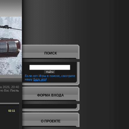
ПОИСК
Если нет Игры в поиске, смотрите
нашу
Базу игр
!
а 2026, 20:40
ую Вас
Гость
ФОРМА ВХОДА
02:11
О ПРОЕКТЕ