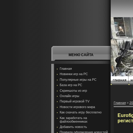
МЕНЮ САЙТА
Главная
Новинки игр на PC
Популярные игры на PC
ГЛАВНАЯ
Н
База игр на РС
Скриншоты из игр
Онлайн игры
Первый игровой TV
Главная
»
20
Новости игрового мира
Как скачать игру бесплатно
Eurofi
Как заработать на
регис
файлообменниках
Добавить новость
Правила оформления новостей