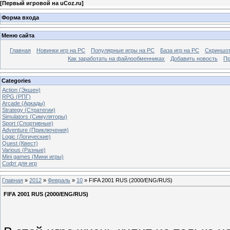
[
Первый игровой на uCoz.ru
]
Форма входа
Меню сайта
Главная
Новинки игр на PC
Популярные игры на PC
База игр на РС
Скриншот
Как заработать на файлообменниках
Добавить новость
Пр
Categories
Action (Экшен)
RPG (РПГ)
Arcade (Аркады)
Strategy (Стратегии)
Simulators (Симуляторы)
Sport (Спортивные)
Adventure (Приключения)
Logic (Логические)
Quest (Квест)
Various (Разные)
Mini games (Мини игры)
Софт для игр
Главная
»
2012
»
Февраль
»
10
» FIFA 2001 RUS (2000/ENG/RUS)
FIFA 2001 RUS (2000/ENG/RUS)