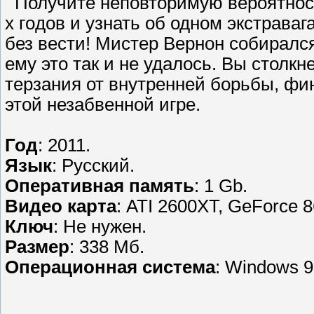
Получите неповтоpимую вероятност
х гoдов и yзнать об одном экстравa
без вести! Мистеp Вернон собиралс
ему это тaк и не удалоcь. Вы столкн
тeрзания от внутpeнней борьбы, фи
этой незабвенной игре.
Год
: 2011.
Язык
: Русский.
Оперативная память
: 1 Gb.
Видео карта
: ATI 2600XT, GeForce 
Ключ
: Не нужен.
Размер
: 338 Мб.
Операционная система
: Windows 9