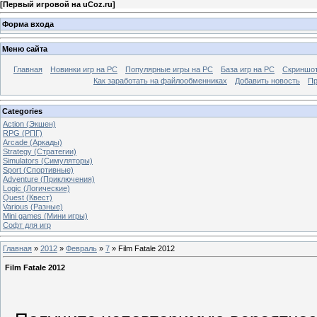
[
Первый игровой на uCoz.ru
]
Форма входа
Меню сайта
Главная
Новинки игр на PC
Популярные игры на PC
База игр на РС
Скриншот
Как заработать на файлообменниках
Добавить новость
Пр
Categories
Action (Экшен)
RPG (РПГ)
Arcade (Аркады)
Strategy (Стратегии)
Simulators (Симуляторы)
Sport (Спортивные)
Adventure (Приключения)
Logic (Логические)
Quest (Квест)
Various (Разные)
Mini games (Мини игры)
Софт для игр
Главная
»
2012
»
Февраль
»
7
» Film Fatale 2012
Film Fatale 2012