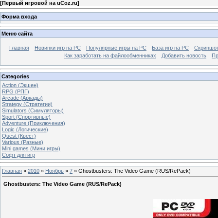
[
Первый игровой на uCoz.ru
]
Форма входа
Меню сайта
Главная
Новинки игр на PC
Популярные игры на PC
База игр на РС
Скриншот
Как заработать на файлообменниках
Добавить новость
Пр
Categories
Action (Экшен)
RPG (РПГ)
Arcade (Аркады)
Strategy (Стратегии)
Simulators (Симуляторы)
Sport (Спортивные)
Adventure (Приключения)
Logic (Логические)
Quest (Квест)
Various (Разные)
Mini games (Мини игры)
Софт для игр
Главная
»
2010
»
Ноябрь
»
7
» Ghostbusters: The Video Game (RUS/RePack)
Ghostbusters: The Video Game (RUS/RePack)