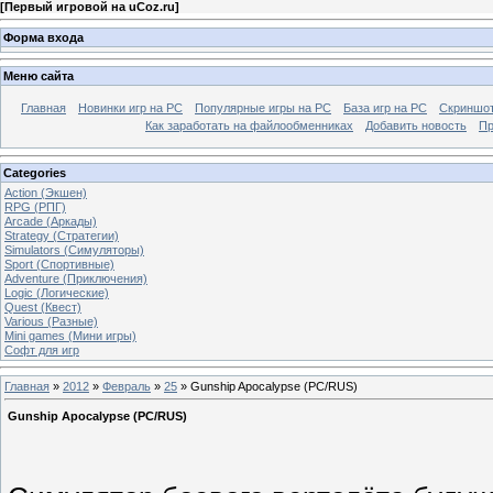
[
Первый игровой на uCoz.ru
]
Форма входа
Меню сайта
Главная
Новинки игр на PC
Популярные игры на PC
База игр на РС
Скриншот
Как заработать на файлообменниках
Добавить новость
Пр
Categories
Action (Экшен)
RPG (РПГ)
Arcade (Аркады)
Strategy (Стратегии)
Simulators (Симуляторы)
Sport (Спортивные)
Adventure (Приключения)
Logic (Логические)
Quest (Квест)
Various (Разные)
Mini games (Мини игры)
Софт для игр
Главная
»
2012
»
Февраль
»
25
» Gunship Apocalypse (PC/RUS)
Gunship Apocalypse (PC/RUS)