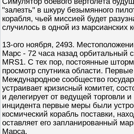
Симулятор боевого вертолёта будуще
"залезть" в шкуру безымянного пило
корабля, чьей миссией будет разузна
случилось в одной из марсианских к
13-ого ноября, 2493. Местоположение
Марс - 72 часа назад орбитальный с
MRS1. С тех пор, постоянные штор
просмотр спутника области. Первые
Международное сообщество государс
устраивает кризисный комитет, сост
и делегирует от ведущей торговли и
инцидента первые меры были устрое
космический корабль поставки, нах
оставляет его запланированный марш
Марса.