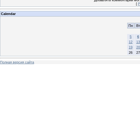
Добавлять комментарии могу
[
Р
Calendar
Пн
Вт
5
6
12
13
19
20
26
27
Полная версия сайта