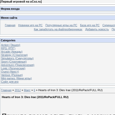
[
Первый игровой на uCoz.ru
]
Форма входа
Меню сайта
Главная
Новинки игр на PC
Популярные игры на PC
База игр на РС
Скриншот
Как заработать на файлообменниках
Добавить новость
Пр
Categories
Action (Экшен)
RPG (РПГ)
Arcade (Аркады)
Strategy (Стратегии)
Simulators (Симуляторы)
Sport (Спортивные)
Adventure (Приключения)
Logic (Логические)
Quest (Квест)
Various (Разные)
Mini games (Мини игры)
Софт для игр
Главная
»
2012
»
Март
»
6
» Hearts of Iron 3: Dies Irae (2011/RePack/FULL RU)
Hearts of Iron 3: Dies Irae (2011/RePack/FULL RU)