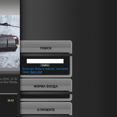
ПОИСК
Если нет Игры в поиске, смотрите
нашу
Базу игр
!
а 2026, 11:35
ую Вас
Гость
ФОРМА ВХОДА
19:13
О ПРОЕКТЕ