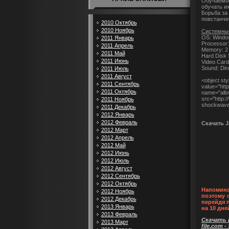
Обучаемос
обучать и
Борьба за
повстанче
2010 Октябрь
2010 Ноябрь
Системные
OS: Window
2011 Январь
Processor:
2011 Апрель
Memory: 
2011 Май
Hard Disk
2011 Июнь
Video Card
Sound: Dir
2011 Июль
2011 Август
<object st
2011 Сентябрь
value="ht
2011 Октябрь
name="allo
src="http:
2011 Ноябрь
shockwave-
2011 Декабрь
2012 Январь
2012 Февраль
Скачать Ja
2012 Март
2012 Апрель
2012 Май
2012 Июнь
2012 Июль
2012 Август
2012 Сентябрь
2012 Октябрь
Напомина
2012 Ноябрь
поэтому 
2012 Декабрь
перейдя 
2013 Январь
на 10 дне
2013 Февраль
Скачать п
2013 Март
file.com -