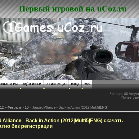
Первый игровой на uCoz.ru
ОВЫЕ ИГРЫ
ЖДЁМ ИГРЫ!
РЕГИСТРАЦИЯ
ВХОД
RSS
Четверг, 06 Август
Приветств
12
»
Февраль
»
10
» Jagged Alliance - Back in Action (2012|Multi5|ENG)
 Alliance - Back in Action (2012|Multi5|ENG) скачать
атно без регистрации