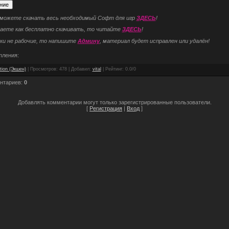
 можете скачать весь необходимый Софт для игр
ЗДЕСЬ
!
наете как бесплатно скачивать, то читайте
ЗДЕСЬ
!
ки не рабочие, то напишите
Админу
, материал будет исправлен или удалён!
пления:
tion (Экшен)
|
Просмотров
: 478 |
Добавил
:
vital
|
Рейтинг
:
0.0
/
0
нтариев
:
0
Добавлять комментарии могут только зарегистрированные пользователи.
[
Регистрация
|
Вход
]