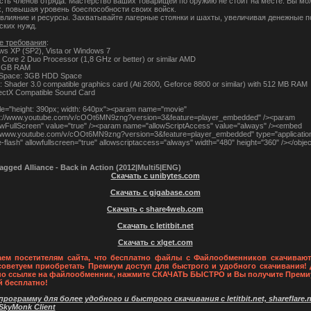
ть членов отряда. Мастерство ваших товарищей по оружию не стоит на месте. Вы мо
х, повышая уровень боеспособности своих войск.
 влияние и ресурсы. Захватывайте лагерные стоянки и шахты, увеличивая денежные п
ских нужд.
 требования
:
s XP (SP2), Vista or Windows 7
 Core 2 Duo Processor (1,8 GHz or better) or similar AMD
2 GB RAM
 Space: 3GB HDD Space
: Shader 3.0 compatible graphics card (Ati 2600, Geforce 8800 or similar) with 512 MB RAM
ectX Compatible Sound Card
yle="height: 390px; width: 640px"><param name="movie"
tp://www.youtube.com/v/cOOt6MN9zng?version=3&feature=player_embedded" /><param
wFullScreen" value="true" /><param name="allowScriptAccess" value="always" /><embed
//www.youtube.com/v/cOOt6MN9zng?version=3&feature=player_embedded" type="application
flash" allowfullscreen="true" allowscriptaccess="always" width="480" height="360" /></objec
gged Alliance - Back in Action (2012|Multi5|ENG)
Скачать с unibytes.com
Скачать с gigabase.com
Скачать с share4web.com
Скачать с letitbit.net
Скачать с xlget.com
ем посетителям сайта, что бесплатно файлы с Файлообменников скачивают
советуем приобретать Премиум доступ для быстрого и удобного скачивания! 
по ссылке на файлообменник, нажмите СКАЧАТЬ БЫСТРО и Вы получите Преми
й бесплатно!
рограмму для более удобного и быстрого скачивания с letitbit.net, shareflare.ne
 SkyMonk Client