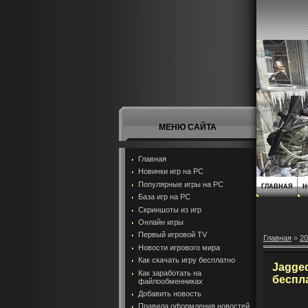
МЕНЮ САЙТА
Главная
Новинки игр на PC
Популярные игры на PC
ГЛАВНАЯ
Н
База игр на РС
Скриншоты из игр
Онлайн игры
Первый игровой TV
Главная
»
20
Новости игрового мира
Как скачать игру бесплатно
Jagged
Как заработать на
беспл
файлообменниках
Добавить новость
Правила оформления новостей