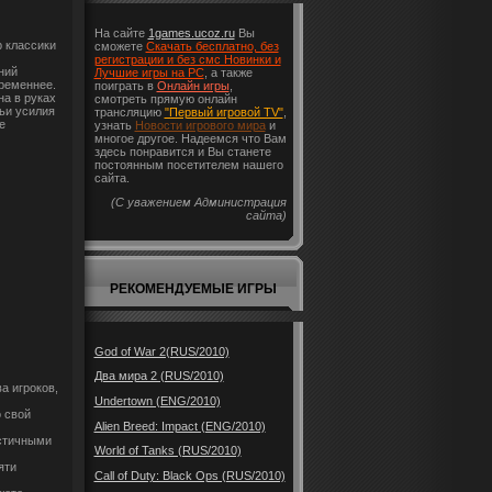
На сайте
1games.ucoz.ru
Вы
 классики
сможете
Скачать бесплатно, без
регистрации и без смс Новинки и
ний
Лучшие игры на PC
, а также
временнее.
поиграть в
Онлайн игры
,
на в руках
смотреть прямую онлайн
ьи усилия
трансляцию
"Первый игровой TV"
,
е
узнать
Новости игрового мира
и
многое другое. Надеемся что Вам
здесь понравится и Вы станете
постоянным посетителем нашего
сайта.
(С уважением Администрация
сайта)
РЕКОМЕНДУЕМЫЕ ИГРЫ
God of War 2(RUS/2010)
Два мира 2 (RUS/2010)
а игроков,
Undertown (ENG/2010)
 свой
Alien Breed: Impact (ENG/2010)
истичными
World of Tanks (RUS/2010)
яти
Call of Duty: Black Ops (RUS/2010)