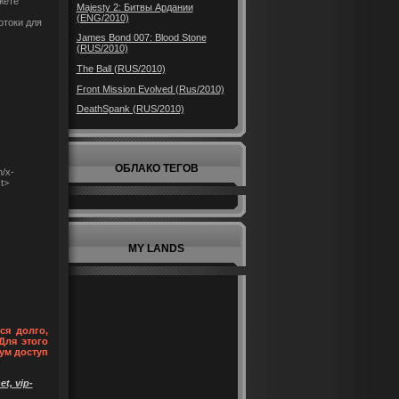
жете
Majesty 2: Битвы Ардании
(ENG/2010)
отоки для
James Bond 007: Blood Stone
(RUS/2010)
The Ball (RUS/2010)
Front Mission Evolved (Rus/2010)
DeathSpank (RUS/2010)
ОБЛАКО ТЕГОВ
/x-
t>
MY LANDS
ся долго,
Для этого
ум доступ
t, vip-