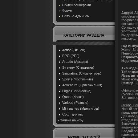
Обмен баннерами
Форум
Jagged All
Связь с Админом
мировой и
графическ
согласно 
Согласно 
жестокого
вы должны
КАТЕГОРИИ РАЗДЕЛА
некому…
Год выпу
Жанр
: Str
Action (Экшен)
Платфор
RPG (РПГ)
Разработ
Издатель
Arcade (Аркады)
Strategy (Стратегии)
Тип изда
Таблэтка:
Simulators (Симуляторы)
Язык инт
Язык озв
Sport (Спортивные)
Размер:
2
Adventure (Приключения)
Официальны
Logic (Логические)
Русский са
Quest (Квест)
Вся информ
Various (Разные)
Особеннос
Mini games (Мини игры)
Новый взг
предстане
Софт для игр
Для побед
отряд в с
•
Заявка на игру
Высокий у
видами во
Создай бо
наемников
АРХИВ ЗАПИСЕЙ