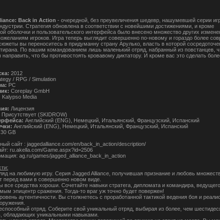
iance: Back in Action
- очередной, без преувеличения шедевр, нашумевшей серии игр
ндустрии. Стратегия обновлена в соответствии с новейшими достижениями, и кроме
ой оболочки и пользовательского интерфейса было внесено множество других измене
пожеланиям игроков. Игра теперь выглядит совершенно по-новому и гораздо более со
сюжеты вы переноситесь в придуманну страну Арулько, власть в которой сосредоточе
 тирана. По вашим командованием лишь маленький отряд, набранный из повстанцев, ч
 направить, что бы противостоять кровавому диктатору. И кроме вас это сделать боле
ска:
2012
ategy / RPG / Simulation
ма:
PC
чик:
Coreplay GmbH
:
Kalypso Media
ния:
Лицензия
Присутствует (SKIDROW)
ерфейса:
Английский (ENG), Немецкий, Итальянский, Французский, Испанский
учки:
Английский (ENG), Немецкий, Итальянский, Французский, Испанский
.30 GB
й сайт : jaggedalliance.com/en/back_in_action/description/
йт: ru.akella.com/Game.aspx?id=2506
ация: ag.ru/games/jagged_alliance_back_in_action
ти:
ляд на любимую игру. Серия Jagged Alliance, получившая признание и любовь множеств
т перед вами в совершенно новом виде.
ы все средства хороши. Сочетайте навыки стратега, дипломата и командира, ведущего
амым эпицентр сражения. Тогда-то враг уж точно будет повержен!
ровень аутентичности. Вы столкнетесь с проработанной тактикой ведения боя и реал
оружения.
еспособный отряд. Соберите свой уникальный отряд, выбирая из более, чем шестидес
, обладающих уникальными навыками.