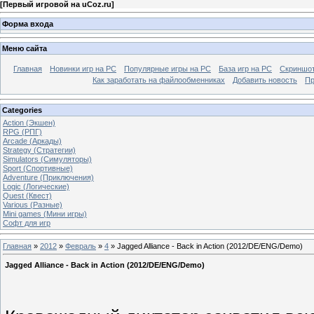
[
Первый игровой на uCoz.ru
]
Форма входа
Меню сайта
Главная
Новинки игр на PC
Популярные игры на PC
База игр на РС
Скриншот
Как заработать на файлообменниках
Добавить новость
Пр
Categories
Action (Экшен)
RPG (РПГ)
Arcade (Аркады)
Strategy (Стратегии)
Simulators (Симуляторы)
Sport (Спортивные)
Adventure (Приключения)
Logic (Логические)
Quest (Квест)
Various (Разные)
Mini games (Мини игры)
Софт для игр
Главная
»
2012
»
Февраль
»
4
» Jagged Alliance - Back in Action (2012/DE/ENG/Demo)
Jagged Alliance - Back in Action (2012/DE/ENG/Demo)