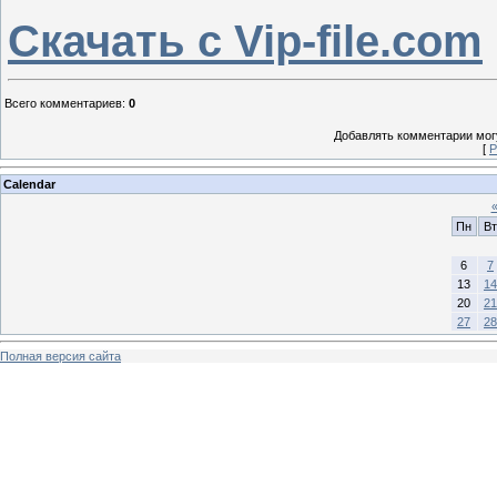
Скачать с Vip-file.com
Всего комментариев
:
0
Добавлять комментарии могу
[
Р
Calendar
Пн
Вт
6
7
13
14
20
21
27
28
Полная версия сайта