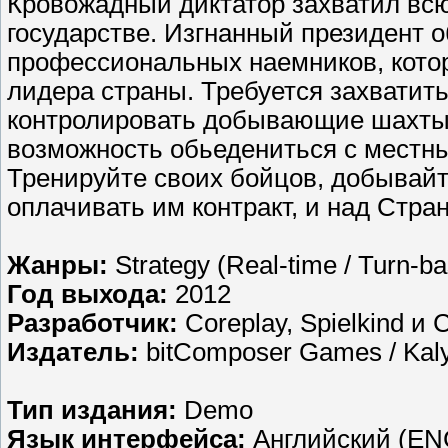
Кровожадный диктатор захватил всю
государстве. Изгнанный президент о
профессиональных наемников, котор
лидера страны. Требуется захватить
контролировать добывающие шахты ,
возможность обьедениться с местны
Тренируйте своих бойцов, добывай
оплачивать им контракт, и над Стр
Жанры:
Strategy (Real-time / Turn-bas
Год выхода:
2012
Разработчик:
Coreplay, Spielkind и C
Издатель:
bitComposer Games / Kal
Тип издания:
Demo
Язык интерфейса:
Английский (EN