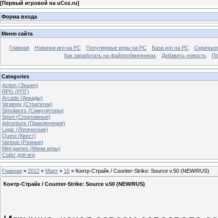
[
Первый игровой на uCoz.ru
]
Форма входа
Меню сайта
Главная
Новинки игр на PC
Популярные игры на PC
База игр на РС
Скриншот
Как заработать на файлообменниках
Добавить новость
Пр
Categories
Action (Экшен)
RPG (РПГ)
Arcade (Аркады)
Strategy (Стратегии)
Simulators (Симуляторы)
Sport (Спортивные)
Adventure (Приключения)
Logic (Логические)
Quest (Квест)
Various (Разные)
Mini games (Мини игры)
Софт для игр
Главная
»
2012
»
Март
»
16
» Контр-Страйк / Counter-Strike: Source v.50 (NEW/RUS)
Контр-Страйк / Counter-Strike: Source v.50 (NEW/RUS)