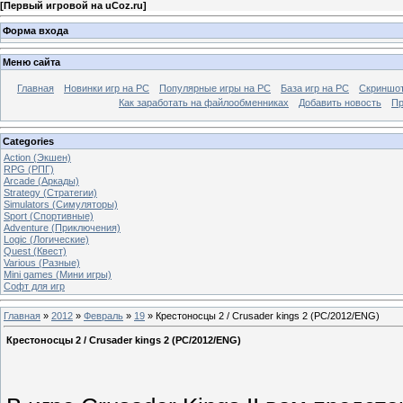
[
Первый игровой на uCoz.ru
]
Форма входа
Меню сайта
Главная
Новинки игр на PC
Популярные игры на PC
База игр на РС
Скриншот
Как заработать на файлообменниках
Добавить новость
Пр
Categories
Action (Экшен)
RPG (РПГ)
Arcade (Аркады)
Strategy (Стратегии)
Simulators (Симуляторы)
Sport (Спортивные)
Adventure (Приключения)
Logic (Логические)
Quest (Квест)
Various (Разные)
Mini games (Мини игры)
Софт для игр
Главная
»
2012
»
Февраль
»
19
» Крестоносцы 2 / Crusader kings 2 (PC/2012/ENG)
Крестоносцы 2 / Crusader kings 2 (PC/2012/ENG)