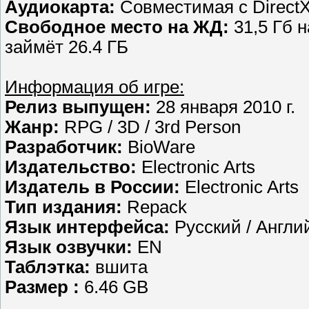
Аудиокарта:
Совместимая с DirectX
Свободное место на ЖД:
31,5 Гб н
займёт 26.4 ГБ
Информация об игре:
Релиз выпущен:
28 января 2010 г.
Жанр:
RPG / 3D / 3rd Person
Разработчик:
BioWare
Издательство:
Electronic Arts
Издатель в России:
Electronic Arts
Тип издания:
Repack
Язык интерфейса:
Русский / Англи
Язык озвучки:
EN
Таблэтка:
вшита
Размер :
6.46 GB