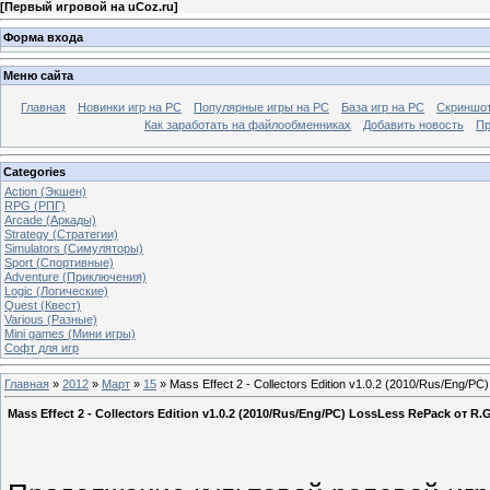
[
Первый игровой на uCoz.ru
]
Форма входа
Меню сайта
Главная
Новинки игр на PC
Популярные игры на PC
База игр на РС
Скриншот
Как заработать на файлообменниках
Добавить новость
Пр
Categories
Action (Экшен)
RPG (РПГ)
Arcade (Аркады)
Strategy (Стратегии)
Simulators (Симуляторы)
Sport (Спортивные)
Adventure (Приключения)
Logic (Логические)
Quest (Квест)
Various (Разные)
Mini games (Мини игры)
Софт для игр
Главная
»
2012
»
Март
»
15
» Mass Effect 2 - Collectors Edition v1.0.2 (2010/Rus/Eng/P
Mass Effect 2 - Collectors Edition v1.0.2 (2010/Rus/Eng/PC) LossLess RePack от R.G