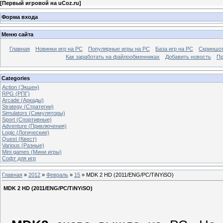
[
Первый игровой на uCoz.ru
]
Форма входа
Меню сайта
Главная
Новинки игр на PC
Популярные игры на PC
База игр на РС
Скриншот
Как заработать на файлообменниках
Добавить новость
Пр
Categories
Action (Экшен)
RPG (РПГ)
Arcade (Аркады)
Strategy (Стратегии)
Simulators (Симуляторы)
Sport (Спортивные)
Adventure (Приключения)
Logic (Логические)
Quest (Квест)
Various (Разные)
Mini games (Мини игры)
Софт для игр
Главная
»
2012
»
Февраль
»
15
» MDK 2 HD (2011/ENG/PC/TiNYiSO)
MDK 2 HD (2011/ENG/PC/TiNYiSO)