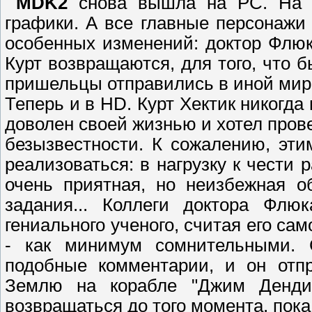
MDK2
снова вышла на PC. На 
графики. А все главные персонажи
особенных изменений: доктор Флюк
Курт возвращаются, для того, что б
пришельцы отправились в иной мир
Теперь и в HD. Курт Хектик никогда
доволен своей жизнью и хотел прове
безызвестности. К сожалению, эт
реализоваться: в нагрузку к чести
очень приятная, но неизбежная о
задания... Коллеги доктора Флю
гениального ученого, считая его са
- как минимум сомнительными. 
подобные комментарии, и он отпр
Землю на корабле "Джим Денди
возвращаться до того момента, пока