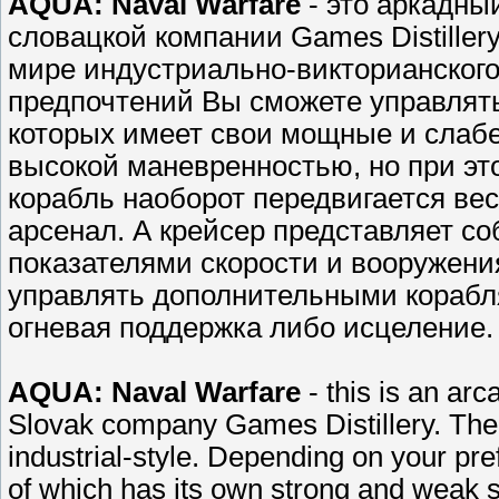
AQUA: Naval Warfare
- это аркадны
словацкой компании Games Distiller
мире индустриально-викторианского
предпочтений Вы сможете управлять
которых имеет свои мощные и слабе
высокой маневренностью, но при э
корабль наоборот передвигается ве
арсенал. А крейсер представляет с
показателями скорости и вооружени
управлять дополнительными корабл
огневая поддержка либо исцеление.
AQUA: Naval Warfare
- this is an ar
Slovak company Games Distillery. The g
industrial-style. Depending on your pr
of which has its own strong and weak s