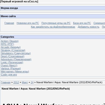
[
Первый игровой на uCoz.ru
]
Форма входа
Меню сайта
Главная
Новинки игр на PC
Популярные игры на PC
База игр на РС
Скриншот
Как заработать на файлообменниках
Добавить новость
Пр
Categories
Action (Экшен)
RPG (РПГ)
Arcade (Аркады)
Strategy (Стратегии)
Simulators (Симуляторы)
Sport (Спортивные)
Adventure (Приключения)
Logic (Логические)
Quest (Квест)
Various (Разные)
Mini games (Мини игры)
Софт для игр
Главная
»
2012
»
Март
»
24
» Naval Warfare / Aqua: Naval Warfare (2011/ENG/RePack)
Naval Warfare / Aqua: Naval Warfare (2011/ENG/RePack)