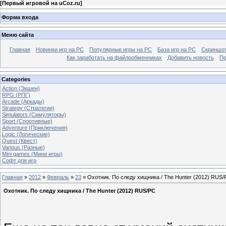
[
Первый игровой на uCoz.ru
]
Форма входа
Меню сайта
Главная
Новинки игр на PC
Популярные игры на PC
База игр на РС
Скриншот
Как заработать на файлообменниках
Добавить новость
Пр
Categories
Action (Экшен)
RPG (РПГ)
Arcade (Аркады)
Strategy (Стратегии)
Simulators (Симуляторы)
Sport (Спортивные)
Adventure (Приключения)
Logic (Логические)
Quest (Квест)
Various (Разные)
Mini games (Мини игры)
Софт для игр
Главная
»
2012
»
Февраль
»
23
» Охотник. По следу хищника / The Hunter (2012) RUS/
Охотник. По следу хищника / The Hunter (2012) RUS/PC