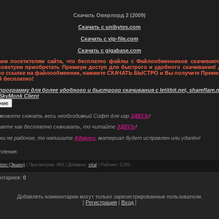
Скачать Оверлорд 2 (2009)
Скачать с unibytes.com
Скачать с vip-file.com
Скачать с gigabase.com
ем посетителям сайта, что бесплатно файлы с Файлообменников скачивают
советуем приобретать Премиум доступ для быстрого и удобного скачивания! 
по ссылке на файлообменник, нажмите СКАЧАТЬ БЫСТРО и Вы получите Преми
й бесплатно!
рограмму для более удобного и быстрого скачивания с letitbit.net, shareflare.ne
 SkyMonk Client
 можете скачать весь необходимый Софт для игр
ЗДЕСЬ
!
наете как бесплатно скачивать, то читайте
ЗДЕСЬ
!
ки не рабочие, то напишите
Админу
, материал будет исправлен или удалён!
пления:
tion (Экшен)
|
Просмотров
: 663 |
Добавил
:
vital
|
Рейтинг
:
0.0
/
0
нтариев
:
0
Добавлять комментарии могут только зарегистрированные пользователи.
[
Регистрация
|
Вход
]