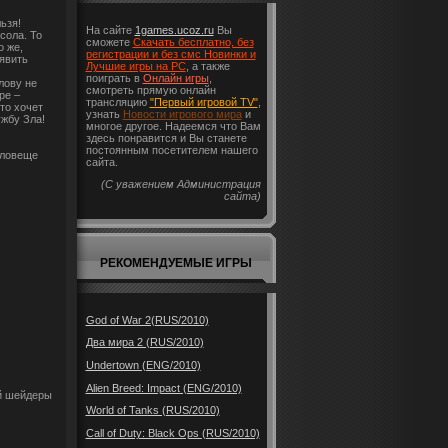
ьзя!
На сайте
1games.ucoz.ru
Вы
сола. То
сможете
Скачать бесплатно, без
о же,
регистрации и без смс Новинки и
явить
Лучшие игры на PC
, а также
поиграть в
Онлайн игры
,
лову не
смотреть прямую онлайн
ре –
трансляцию
"Первый игровой TV"
,
то хочет
узнать
Новости игрового мира
и
жбу Зла!
многое другое. Надеемся что Вам
здесь понравится и Вы станете
постоянным посетителем нашего
зловеще
сайта.
(С уважением Администрация
сайта)
РЕКОМЕНДУЕМЫЕ ИГРЫ
God of War 2(RUS/2010)
Два мира 2 (RUS/2010)
Undertown (ENG/2010)
Alien Breed: Impact (ENG/2010)
ий шейдеры
World of Tanks (RUS/2010)
Call of Duty: Black Ops (RUS/2010)