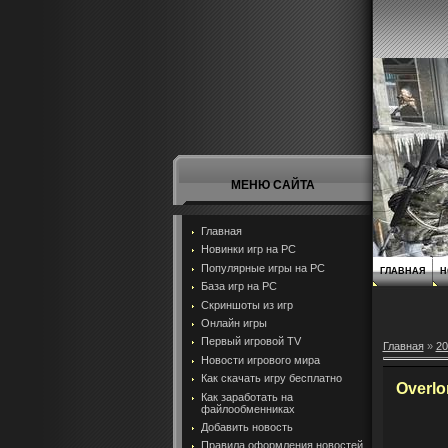
МЕНЮ САЙТА
Главная
Новинки игр на PC
Популярные игры на PC
ГЛАВНАЯ
Н
База игр на РС
Скриншоты из игр
Онлайн игры
Первый игровой TV
Главная
»
20
Новости игрового мира
Как скачать игру бесплатно
Overlo
Как заработать на
файлообменниках
Добавить новость
Правила оформления новостей