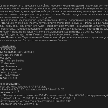
 была знаменитая старушка с крысой на поводке – хорошими делами прославиться нел
вное человечество уже накушалось приторных героических деяний и теперь хочет рас
можности убивать, жечь, грабить и безраздельно властвовать над телами красавиц. Чт
ие эпохального и нереально популярного экшена Overlord предоставит всем шанс про
и самого что ни на есть Темного Владыки!
ший падаван» Вейдер нервно курит в сторонке. Саурон содрогнулся в ужасе. Им и в го
, что зачем-то нужно вырезать детенышей тюленей! Или не нужно? Неважно! При пожа
вай, режь овец, жди ответного гудка! Прихвостни не думают – они делают! Делают то, ч
овелитель… Мирное население? Под нож! Стая волков? Взнуздать и поставить на слу
мперии?! Порвать на тысячу маленьких легионерчиков и втоптать в землю. Юные
ицы? Аккуратно доставить Повелителю для всестороннего осмотра.
ные Прихвостни. Харизматичный Повелитель. Море черного юмора и сто один повод 
я в лицо врагам. Зло – это весело и почти не больно!
ия об игре:
:
Оверлорд 2
ьное название:
Overlord 2
ion, 3D, 3rd Person
ска:
2009
чик:
Triumph Studios
:
Codemasters
ния:
Лицензия
ерфейса:
русский
учки:
русский
о:
Присутствует
айла:
1.41 Gb
е требования:
.
ная система: Windows® XP SP2/Vista
 Pentium® D 3,4 ГГц или аналогичный Athlon® 64 X2
ая память: 1 гб
а: 3D-видеоадаптер с памятью 256 МБ, совместимый с DirectX® 9.0с, поддерживающ
0 (Nvidia® GeForce™ 6800 GTX или ATI® Radeon™ X1800 XT)
карта: Звуковое устройство, совместимое с DirectX® 9.0с
 место на жестком диске: 4 Гб