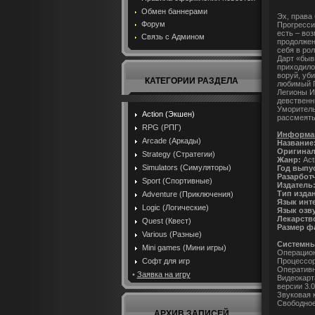
Обмен баннерами
Эх, права
Форум
Прогресси
есть – воз
Связь с Админом
продолжен
себя в рол
Дарт «быв
приходило
воруй, уби
КАТЕГОРИИ РАЗДЕЛА
любимый П
Легионы И
девственн
Уморитель
Action (Экшен)
рассмеятьс
RPG (РПГ)
Информац
Arcade (Аркады)
Название
Оригинал
Strategy (Стратегии)
Жанр:
Act
Simulators (Симуляторы)
Год выпу
Разарбот
Sport (Спортивные)
Издатель
Тип изда
Adventure (Приключения)
Язык инт
Logic (Логические)
Язык озв
Лекарств
Quest (Квест)
Размер ф
Various (Разные)
Системны
Mini games (Мини игры)
Операцион
Процессор:
Софт для игр
Оперативн
•
Заявка на игру
Видеокарт
версии 3.
Звуковая 
Свободное
АРХИВ ЗАПИСЕЙ