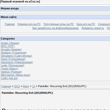
[
Первый игровой на uCoz.ru
]
Форма входа
Меню сайта
Главная
Новинки игр на PC
Популярные игры на PC
База игр на РС
Скриншот
Как заработать на файлообменниках
Добавить новость
Пр
Categories
Action (Экшен)
RPG (РПГ)
Arcade (Аркады)
Strategy (Стратегии)
Simulators (Симуляторы)
Sport (Спортивные)
Adventure (Приключения)
Logic (Логические)
Quest (Квест)
Various (Разные)
Mini games (Мини игры)
Софт для игр
Главная
»
2012
»
Март
»
12
» Painkiller: Recurring Evil (2012/ENG/PC)
Painkiller: Recurring Evil (2012/ENG/PC)