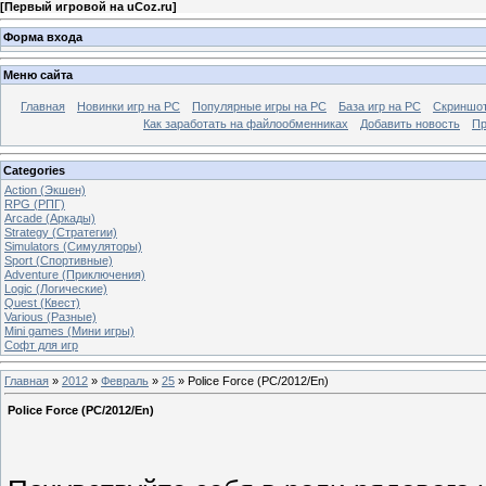
[
Первый игровой на uCoz.ru
]
Форма входа
Меню сайта
Главная
Новинки игр на PC
Популярные игры на PC
База игр на РС
Скриншот
Как заработать на файлообменниках
Добавить новость
Пр
Categories
Action (Экшен)
RPG (РПГ)
Arcade (Аркады)
Strategy (Стратегии)
Simulators (Симуляторы)
Sport (Спортивные)
Adventure (Приключения)
Logic (Логические)
Quest (Квест)
Various (Разные)
Mini games (Мини игры)
Софт для игр
Главная
»
2012
»
Февраль
»
25
» Police Force (PC/2012/En)
Police Force (PC/2012/En)