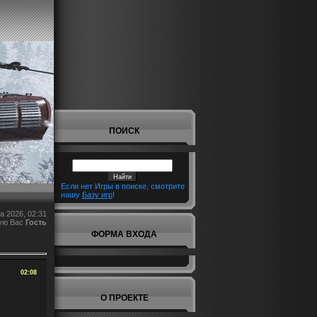
ПОИСК
Если нет Игры в поиске, смотрите
нашу
Базу игр
!
а 2026, 02:31
ую Вас
Гость
ФОРМА ВХОДА
02:08
О ПРОЕКТЕ