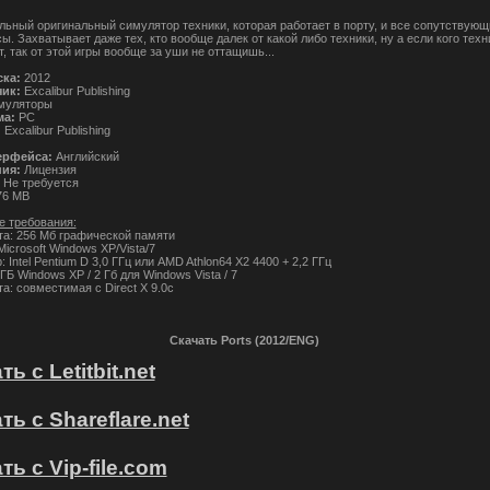
льный оригинальный симулятор техники, которая работает в порту, и все сопутствующ
. Захватывает даже тех, кто вообще далек от какой либо техники, ну а если кого техн
, так от этой игры вообще за уши не оттащишь...
ска:
2012
чик:
Excalibur Publishing
уляторы
а:
PC
:
Excalibur Publishing
ерфейса:
Английский
ния:
Лицензия
Не требуется
76 MB
 требования:
та: 256 Мб графической памяти
icrosoft Windows XP/Vista/7
 Intel Pentium D 3,0 ГГц или AMD Athlon64 X2 4400 + 2,2 ГГц
ГБ Windows XP / 2 Гб для Windows Vista / 7
а: совместимая с Direct X 9.0c
Скачать Ports (2012/ENG)
ь с Letitbit.net
ть с Shareflare.net
ть с Vip-file.com