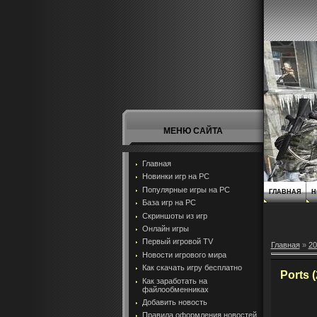
МЕНЮ САЙТА
Главная
Новинки игр на PC
Популярные игры на PC
ГЛАВНАЯ
Н
База игр на РС
Скриншоты из игр
Онлайн игры
Первый игровой TV
Главная
»
20
Новости игрового мира
Как скачать игру бесплатно
Ports 
Как заработать на
файлообменниках
Добавить новость
Правила оформления новостей