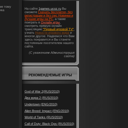
ие тому
На сайте
1games.ucoz.ru
Вы
ика
сможете
Скачать бесплатно, без
регистрации и без смс Новинки и
Лучшие игры на PC
, а также
поиграть в
Онлайн игры
,
смотреть прямую онлайн
трансляцию
"Первый игровой TV"
,
узнать
Новости игрового мира
и
многое другое. Надеемся что Вам
здесь понравится и Вы станете
постоянным посетителем нашего
сайта.
(С уважением Администрация
сайта)
РЕКОМЕНДУЕМЫЕ ИГРЫ
God of War 2(RUS/2010)
Два мира 2 (RUS/2010)
Undertown (ENG/2010)
Alien Breed: Impact (ENG/2010)
World of Tanks (RUS/2010)
Call of Duty: Black Ops (RUS/2010)