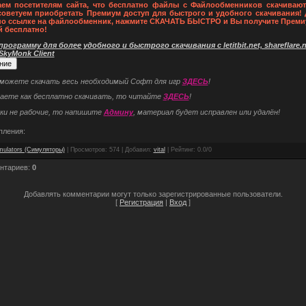
ем посетителям сайта, что бесплатно файлы с Файлообменников скачивают
советуем приобретать Премиум доступ для быстрого и удобного скачивания! 
по ссылке на файлообменник, нажмите СКАЧАТЬ БЫСТРО и Вы получите Преми
й бесплатно!
рограмму для более удобного и быстрого скачивания с letitbit.net, shareflare.ne
 SkyMonk Client
 можете скачать весь необходимый Софт для игр
ЗДЕСЬ
!
наете как бесплатно скачивать, то читайте
ЗДЕСЬ
!
ки не рабочие, то напишите
Админу
, материал будет исправлен или удалён!
пления:
mulators (Симуляторы)
|
Просмотров
: 574 |
Добавил
:
vital
|
Рейтинг
:
0.0
/
0
нтариев
:
0
Добавлять комментарии могут только зарегистрированные пользователи.
[
Регистрация
|
Вход
]