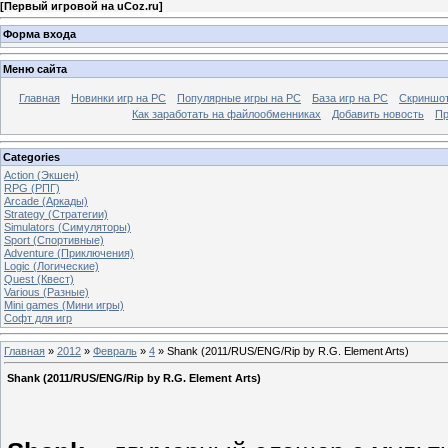
[
Первый игровой на uCoz.ru
]
Форма входа
Меню сайта
Главная
Новинки игр на PC
Популярные игры на PC
База игр на РС
Скриншот
Как заработать на файлообменниках
Добавить новость
Пр
Categories
Action (Экшен)
RPG (РПГ)
Arcade (Аркады)
Strategy (Стратегии)
Simulators (Симуляторы)
Sport (Спортивные)
Adventure (Приключения)
Logic (Логические)
Quest (Квест)
Various (Разные)
Mini games (Мини игры)
Софт для игр
Главная
»
2012
»
Февраль
»
4
» Shank (2011/RUS/ENG/Rip by R.G. Element Arts)
Shank (2011/RUS/ENG/Rip by R.G. Element Arts)