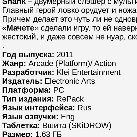
Shank
– двумерный слэшер с мульт
Главный герой ловко орудует и ножа
Причем делает это чуть ли не одно
«
Мачете
» сделали игру, то ей наве
жестокий, и даже совсем не нуар, с
.
Год выпуска:
2011
Жанр:
Arcade (Platform)/ Action
Разработчик:
Klei Entertainment
Издатель:
Electronic Arts
Платформа:
PC
Тип издания:
RePack
Язык интерфейса:
Rus
Язык озвучки:
Eng
Таблетка:
Вшита (SKiDROW)
Размер:
1.63 ГБ